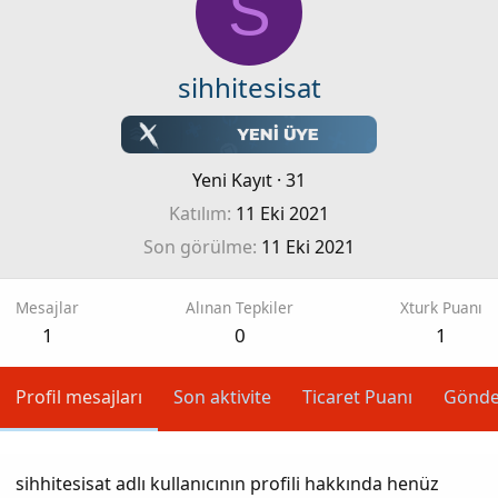
S
sihhitesisat
Yeni Kayıt
·
31
Katılım
11 Eki 2021
Son görülme
11 Eki 2021
Mesajlar
Alınan Tepkiler
Xturk Puanı
1
0
1
Profil mesajları
Son aktivite
Ticaret Puanı
Gönde
sihhitesisat adlı kullanıcının profili hakkında henüz