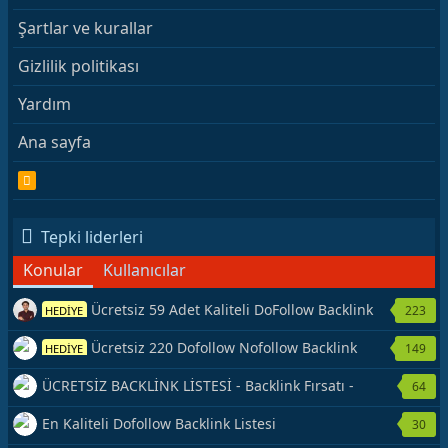
Şartlar ve kurallar
Gizlilik politikası
Yardım
Ana sayfa
R
S
S
Tepki liderleri
Konular
Kullanıcılar
Ücretsiz 59 Adet Kaliteli DoFollow Backlink
223
HEDİYE
Kaynağı Veriyorum.
Ücretsiz 220 Dofollow Nofollow Backlink
149
HEDİYE
Veriyorum
ÜCRETSİZ BACKLİNK LİSTESİ - Backlink Fırsatı -
64
Hemen Yetiş!
En Kaliteli Dofollow Backlink Listesi
30