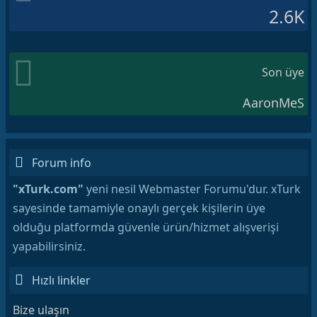
2.6K
Son üye
AaronMeS
Forum info
"xTurk.com"
yeni nesil Webmaster Forumu'dur. xTurk
sayesinde tamamiyle onaylı gerçek kişilerin üye
olduğu platformda güvenle ürün/hizmet alışverişi
yapabilirsiniz.
Hızlı linkler
Bize ulaşın