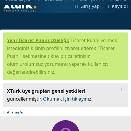
Giriş yap
Kayıt ol
Yeni Ticaret Puanı Özelliği:
Ticaret Puanı vermek
istediğiniz kişinin profilini ziyaret ederek "Ticaret
Puanı" sekmesine tıklayıp ticaretinizin
olumlu/olumsuz yorumunu yaparak kullanıcıyı
değerlendirebilirsiniz.
XTurk üye grupları genel yetkileri
güncellenmiştir.
Okumak için tıklayınız.
Ana sayfa