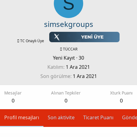
S
simsekgroups
TC Onaylı Üye
TÜCCAR
Yeni Kayıt
·
30
Katılım
1 Ara 2021
Son görülme
1 Ara 2021
Mesajlar
Alınan Tepkiler
Xturk Puanı
0
0
0
Profil mesajları
Son aktivite
Ticaret Puanı
Gönde