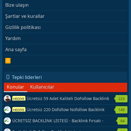
Bize ulaşın
Şartlar ve kurallar
Gizlilik politikası
Yardım
Ana sayfa
R
S
S
Tepki liderleri
Konular
Kullanıcılar
Ücretsiz 59 Adet Kaliteli DoFollow Backlink
223
HEDİYE
Kaynağı Veriyorum.
Ücretsiz 220 Dofollow Nofollow Backlink
149
HEDİYE
Veriyorum
ÜCRETSİZ BACKLİNK LİSTESİ - Backlink Fırsatı -
64
Hemen Yetiş!