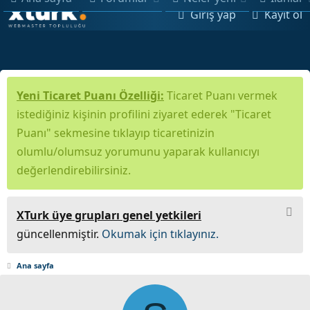
Giriş yap
Kayıt ol
Yeni Ticaret Puanı Özelliği:
Ticaret Puanı vermek
istediğiniz kişinin profilini ziyaret ederek "Ticaret
Puanı" sekmesine tıklayıp ticaretinizin
olumlu/olumsuz yorumunu yaparak kullanıcıyı
değerlendirebilirsiniz.
XTurk üye grupları genel yetkileri
güncellenmiştir.
Okumak için tıklayınız.
Ana sayfa