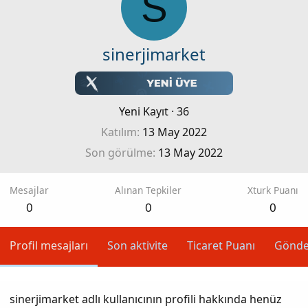
S
sinerjimarket
Yeni Kayıt
·
36
Katılım
13 May 2022
Son görülme
13 May 2022
Mesajlar
Alınan Tepkiler
Xturk Puanı
0
0
0
Profil mesajları
Son aktivite
Ticaret Puanı
Gönde
sinerjimarket adlı kullanıcının profili hakkında henüz