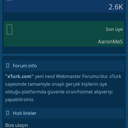
2.6K
Son üye
AaronMeS
Forum info
"xTurk.com"
yeni nesil Webmaster Forumu'dur. xTurk
sayesinde tamamiyle onaylı gerçek kişilerin üye
olduğu platformda güvenle ürün/hizmet alışverişi
yapabilirsiniz.
Hızlı linkler
Bize ulaşın