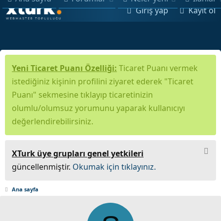
Giriş yap
Kayıt ol
Yeni Ticaret Puanı Özelliği:
Ticaret Puanı vermek
istediğiniz kişinin profilini ziyaret ederek "Ticaret
Puanı" sekmesine tıklayıp ticaretinizin
olumlu/olumsuz yorumunu yaparak kullanıcıyı
değerlendirebilirsiniz.
XTurk üye grupları genel yetkileri
güncellenmiştir.
Okumak için tıklayınız.
Ana sayfa