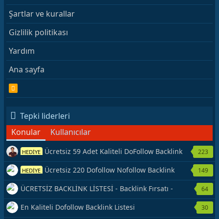
Şartlar ve kurallar
Gizlilik politikası
Yardım
Ana sayfa
R
S
S
Tepki liderleri
Konular
Kullanıcılar
Ücretsiz 59 Adet Kaliteli DoFollow Backlink
223
HEDİYE
Kaynağı Veriyorum.
Ücretsiz 220 Dofollow Nofollow Backlink
149
HEDİYE
Veriyorum
ÜCRETSİZ BACKLİNK LİSTESİ - Backlink Fırsatı -
64
Hemen Yetiş!
En Kaliteli Dofollow Backlink Listesi
30