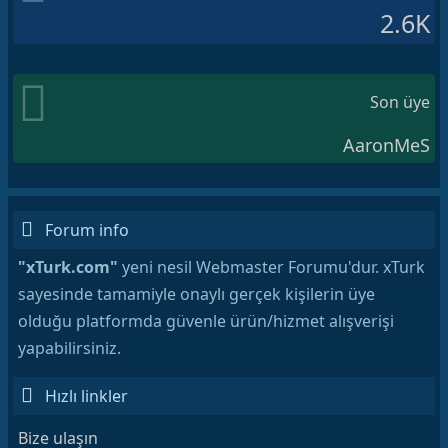
2.6K
Son üye
AaronMeS
Forum info
"xTurk.com"
yeni nesil Webmaster Forumu'dur. xTurk
sayesinde tamamiyle onaylı gerçek kişilerin üye
olduğu platformda güvenle ürün/hizmet alışverişi
yapabilirsiniz.
Hızlı linkler
Bize ulaşın