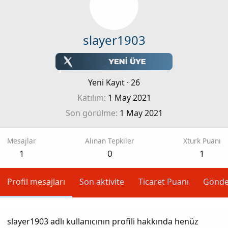
slayer1903
Yeni Kayıt
·
26
Katılım
1 May 2021
Son görülme
1 May 2021
Mesajlar
Alınan Tepkiler
Xturk Puanı
1
0
1
Profil mesajları
Son aktivite
Ticaret Puanı
Gönde
slayer1903 adlı kullanıcının profili hakkında henüz