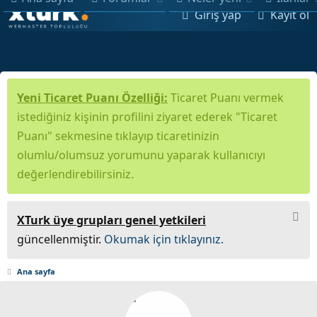
Giriş yap
Kayıt ol
Yeni Ticaret Puanı Özelliği:
Ticaret Puanı vermek
istediğiniz kişinin profilini ziyaret ederek "Ticaret
Puanı" sekmesine tıklayıp ticaretinizin
olumlu/olumsuz yorumunu yaparak kullanıcıyı
değerlendirebilirsiniz.
XTurk üye grupları genel yetkileri
güncellenmiştir.
Okumak için tıklayınız.
Ana sayfa