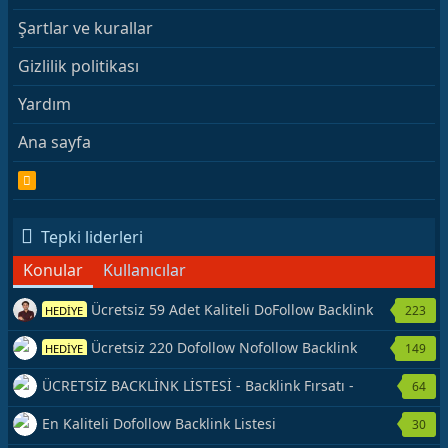
Şartlar ve kurallar
Gizlilik politikası
Yardım
Ana sayfa
R
S
S
Tepki liderleri
Konular
Kullanıcılar
Ücretsiz 59 Adet Kaliteli DoFollow Backlink
223
HEDİYE
Kaynağı Veriyorum.
Ücretsiz 220 Dofollow Nofollow Backlink
149
HEDİYE
Veriyorum
ÜCRETSİZ BACKLİNK LİSTESİ - Backlink Fırsatı -
64
Hemen Yetiş!
En Kaliteli Dofollow Backlink Listesi
30