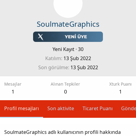
SoulmateGraphics
Yeni Kayıt
·
30
Katılım
13 Şub 2022
Son görülme
13 Şub 2022
Mesajlar
Alınan Tepkiler
Xturk Puanı
1
0
1
Profil mesajları
Son aktivite
Ticaret Puanı
Gönde
SoulmateGraphics adlı kullanıcının profili hakkında