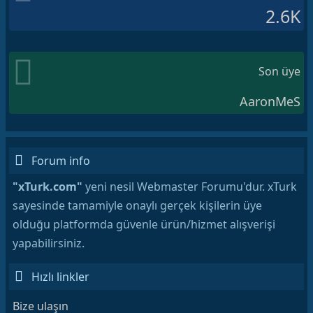
2.6K
Son üye
AaronMeS
Forum info
"xTurk.com"
yeni nesil Webmaster Forumu'dur. xTurk
sayesinde tamamiyle onaylı gerçek kişilerin üye
olduğu platformda güvenle ürün/hizmet alışverişi
yapabilirsiniz.
Hızlı linkler
Bize ulaşın