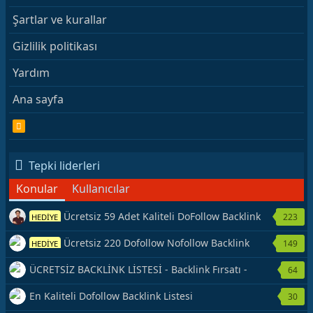
Şartlar ve kurallar
Gizlilik politikası
Yardım
Ana sayfa
R
S
S
Tepki liderleri
Konular
Kullanıcılar
Ücretsiz 59 Adet Kaliteli DoFollow Backlink
223
HEDİYE
Kaynağı Veriyorum.
Ücretsiz 220 Dofollow Nofollow Backlink
149
HEDİYE
Veriyorum
ÜCRETSİZ BACKLİNK LİSTESİ - Backlink Fırsatı -
64
Hemen Yetiş!
En Kaliteli Dofollow Backlink Listesi
30