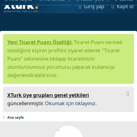
Giriş yap
Kayıt ol
Yeni Ticaret Puanı Özelliği:
Ticaret Puanı vermek
istediğiniz kişinin profilini ziyaret ederek "Ticaret
Puanı" sekmesine tıklayıp ticaretinizin
olumlu/olumsuz yorumunu yaparak kullanıcıyı
değerlendirebilirsiniz.
XTurk üye grupları genel yetkileri
güncellenmiştir.
Okumak için tıklayınız.
Ana sayfa