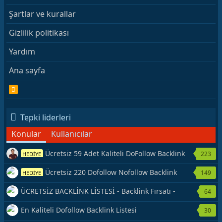
Şartlar ve kurallar
Gizlilik politikası
Yardım
Ana sayfa
R
S
S
Tepki liderleri
Konular
Kullanıcılar
Ücretsiz 59 Adet Kaliteli DoFollow Backlink
223
HEDİYE
Kaynağı Veriyorum.
Ücretsiz 220 Dofollow Nofollow Backlink
149
HEDİYE
Veriyorum
ÜCRETSİZ BACKLİNK LİSTESİ - Backlink Fırsatı -
64
Hemen Yetiş!
En Kaliteli Dofollow Backlink Listesi
30