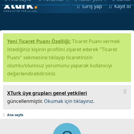
Giriş yap
Kayıt ol
Yeni Ticaret Puanı Özelliği:
Ticaret Puanı vermek
istediğiniz kişinin profilini ziyaret ederek "Ticaret
Puanı" sekmesine tıklayıp ticaretinizin
olumlu/olumsuz yorumunu yaparak kullanıcıyı
değerlendirebilirsiniz.
XTurk üye grupları genel yetkileri
güncellenmiştir.
Okumak için tıklayınız.
Ana sayfa