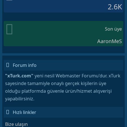
2.6K
Son üye
AaronMeS
Forum info
"xTurk.com"
yeni nesil Webmaster Forumu'dur. xTurk
sayesinde tamamiyle onaylı gerçek kişilerin üye
olduğu platformda güvenle ürün/hizmet alışverişi
yapabilirsiniz.
Hızlı linkler
Bize ulaşın