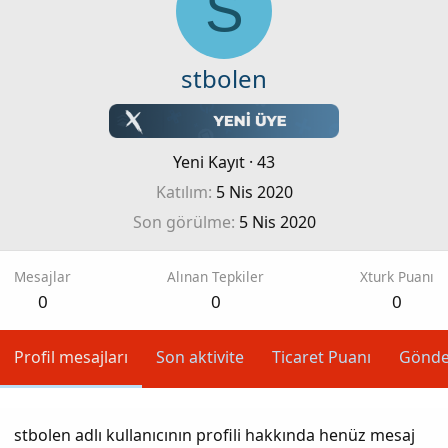
S
stbolen
Yeni Kayıt
·
43
Katılım
5 Nis 2020
Son görülme
5 Nis 2020
Mesajlar
Alınan Tepkiler
Xturk Puanı
0
0
0
Profil mesajları
Son aktivite
Ticaret Puanı
Gönde
stbolen adlı kullanıcının profili hakkında henüz mesaj