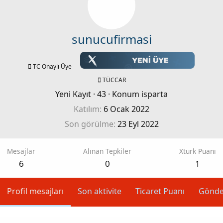
sunucufirmasi
TC Onaylı Üye
TÜCCAR
Yeni Kayıt
·
43
·
Konum
isparta
Katılım
6 Ocak 2022
Son görülme
23 Eyl 2022
Mesajlar
Alınan Tepkiler
Xturk Puanı
6
0
1
Profil mesajları
Son aktivite
Ticaret Puanı
Gönde