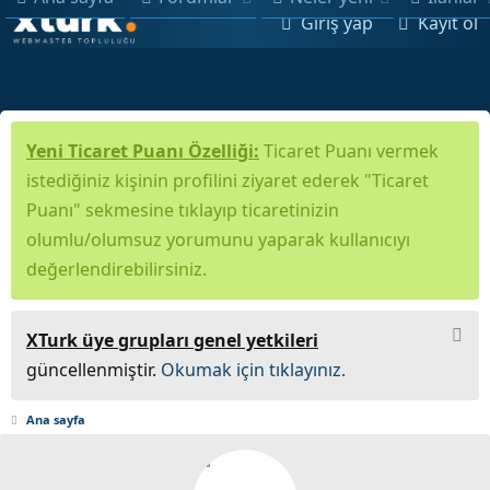
Giriş yap
Kayıt ol
Yeni Ticaret Puanı Özelliği:
Ticaret Puanı vermek
istediğiniz kişinin profilini ziyaret ederek "Ticaret
Puanı" sekmesine tıklayıp ticaretinizin
olumlu/olumsuz yorumunu yaparak kullanıcıyı
değerlendirebilirsiniz.
XTurk üye grupları genel yetkileri
güncellenmiştir.
Okumak için tıklayınız.
Ana sayfa