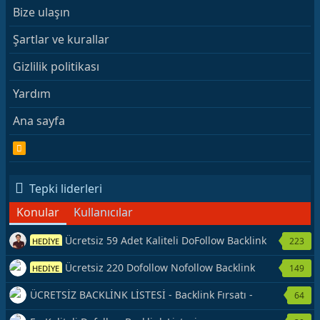
Bize ulaşın
Şartlar ve kurallar
Gizlilik politikası
Yardım
Ana sayfa
R
S
S
Tepki liderleri
Konular
Kullanıcılar
Ücretsiz 59 Adet Kaliteli DoFollow Backlink
223
HEDİYE
Kaynağı Veriyorum.
Ücretsiz 220 Dofollow Nofollow Backlink
149
HEDİYE
Veriyorum
ÜCRETSİZ BACKLİNK LİSTESİ - Backlink Fırsatı -
64
Hemen Yetiş!