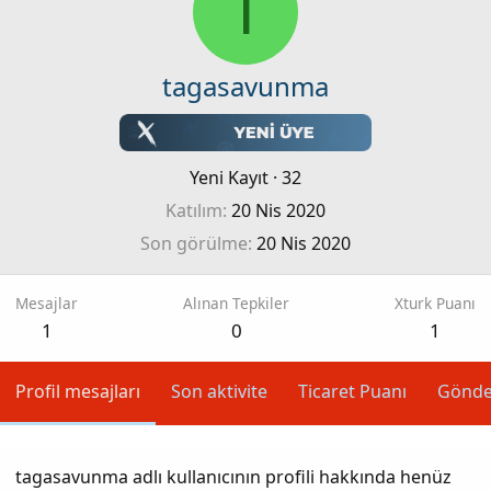
T
tagasavunma
Yeni Kayıt
·
32
Katılım
20 Nis 2020
Son görülme
20 Nis 2020
Mesajlar
Alınan Tepkiler
Xturk Puanı
1
0
1
Profil mesajları
Son aktivite
Ticaret Puanı
Gönde
tagasavunma adlı kullanıcının profili hakkında henüz