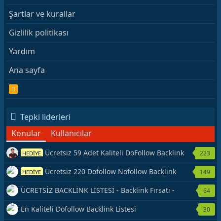
Şartlar ve kurallar
Gizlilik politikası
Yardım
Ana sayfa
R
S
S
Tepki liderleri
Konular
Kullanıcılar
Ücretsiz 59 Adet Kaliteli DoFollow Backlink
223
HEDİYE
Kaynağı Veriyorum.
Ücretsiz 220 Dofollow Nofollow Backlink
149
HEDİYE
Veriyorum
ÜCRETSİZ BACKLİNK LİSTESİ - Backlink Fırsatı -
64
Hemen Yetiş!
En Kaliteli Dofollow Backlink Listesi
30