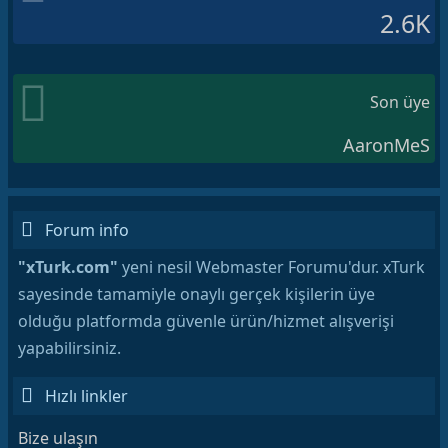
2.6K
Son üye
AaronMeS
Forum info
"xTurk.com"
yeni nesil Webmaster Forumu'dur. xTurk
sayesinde tamamiyle onaylı gerçek kişilerin üye
olduğu platformda güvenle ürün/hizmet alışverişi
yapabilirsiniz.
Hızlı linkler
Bize ulaşın