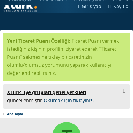
Giriş yap
Kayıt ol
Yeni Ticaret Puanı Özelliği:
Ticaret Puanı vermek
istediğiniz kişinin profilini ziyaret ederek "Ticaret
Puanı" sekmesine tıklayıp ticaretinizin
olumlu/olumsuz yorumunu yaparak kullanıcıyı
değerlendirebilirsiniz.
XTurk üye grupları genel yetkileri
güncellenmiştir.
Okumak için tıklayınız.
Ana sayfa