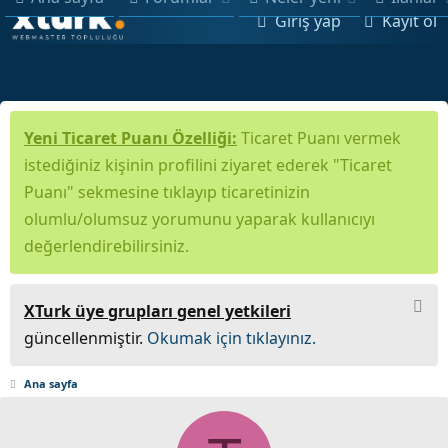
Giriş yap
Kayıt ol
Yeni Ticaret Puanı Özelliği:
Ticaret Puanı vermek
istediğiniz kişinin profilini ziyaret ederek "Ticaret
Puanı" sekmesine tıklayıp ticaretinizin
olumlu/olumsuz yorumunu yaparak kullanıcıyı
değerlendirebilirsiniz.
XTurk üye grupları genel yetkileri
güncellenmiştir.
Okumak için tıklayınız.
Ana sayfa