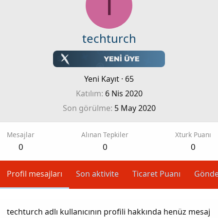
T
techturch
Yeni Kayıt
·
65
Katılım
6 Nis 2020
Son görülme
5 May 2020
Mesajlar
Alınan Tepkiler
Xturk Puanı
0
0
0
Profil mesajları
Son aktivite
Ticaret Puanı
Gönde
techturch adlı kullanıcının profili hakkında henüz mesaj