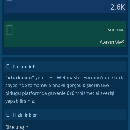
2.6K
Son üye
AaronMeS
Forum info
"xTurk.com"
yeni nesil Webmaster Forumu'dur. xTurk
sayesinde tamamiyle onaylı gerçek kişilerin üye
olduğu platformda güvenle ürün/hizmet alışverişi
yapabilirsiniz.
Hızlı linkler
Bize ulaşın