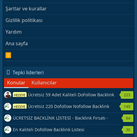
Şartlar ve kurallar
Gizlilik politikası
Yardım
Ana sayfa
R
S
S
Tepki liderleri
Konular
Kullanıcılar
Ücretsiz 59 Adet Kaliteli DoFollow Backlink
223
HEDİYE
Kaynağı Veriyorum.
Ücretsiz 220 Dofollow Nofollow Backlink
149
HEDİYE
Veriyorum
ÜCRETSİZ BACKLİNK LİSTESİ - Backlink Fırsatı -
64
Hemen Yetiş!
En Kaliteli Dofollow Backlink Listesi
30