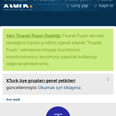
Giriş yap
Kayıt ol
Yeni Ticaret Puanı Özelliği:
Ticaret Puanı vermek
istediğiniz kişinin profilini ziyaret ederek "Ticaret
Puanı" sekmesine tıklayıp ticaretinizin
olumlu/olumsuz yorumunu yaparak kullanıcıyı
değerlendirebilirsiniz.
XTurk üye grupları genel yetkileri
güncellenmiştir.
Okumak için tıklayınız.
Ana sayfa