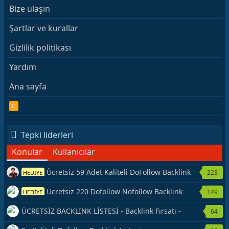
Bize ulaşın
Şartlar ve kurallar
Gizlilik politikası
Yardım
Ana sayfa
R
S
S
Tepki liderleri
Konular
Kullanıcılar
Ücretsiz 59 Adet Kaliteli DoFollow Backlink
223
HEDİYE
Kaynağı Veriyorum.
Ücretsiz 220 Dofollow Nofollow Backlink
149
HEDİYE
Veriyorum
ÜCRETSİZ BACKLİNK LİSTESİ - Backlink Fırsatı -
64
Hemen Yetiş!