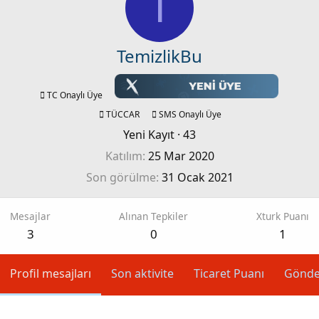
T
TemizlikBu
TC Onaylı Üye
TÜCCAR
SMS Onaylı Üye
Yeni Kayıt
·
43
Katılım
25 Mar 2020
Son görülme
31 Ocak 2021
Mesajlar
Alınan Tepkiler
Xturk Puanı
3
0
1
Profil mesajları
Son aktivite
Ticaret Puanı
Gönde