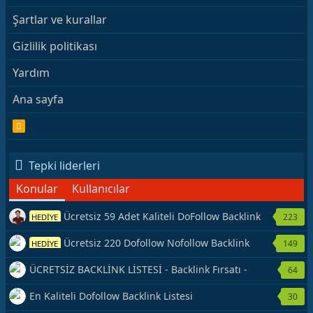
Şartlar ve kurallar
Gizlilik politikası
Yardım
Ana sayfa
R
S
S
Tepki liderleri
Konular
Kullanıcılar
Ücretsiz 59 Adet Kaliteli DoFollow Backlink
223
HEDİYE
Kaynağı Veriyorum.
Ücretsiz 220 Dofollow Nofollow Backlink
149
HEDİYE
Veriyorum
ÜCRETSİZ BACKLİNK LİSTESİ - Backlink Fırsatı -
64
Hemen Yetiş!
En Kaliteli Dofollow Backlink Listesi
30