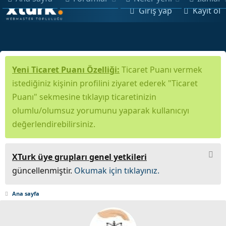
Giriş yap
Kayıt ol
Yeni Ticaret Puanı Özelliği:
Ticaret Puanı vermek
istediğiniz kişinin profilini ziyaret ederek "Ticaret
Puanı" sekmesine tıklayıp ticaretinizin
olumlu/olumsuz yorumunu yaparak kullanıcıyı
değerlendirebilirsiniz.
XTurk üye grupları genel yetkileri
güncellenmiştir.
Okumak için tıklayınız.
Ana sayfa