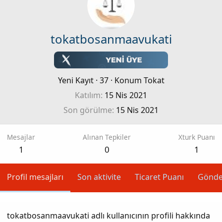
tokatbosanmaavukati
Yeni Kayıt
·
37
·
Konum
Tokat
Katılım
15 Nis 2021
Son görülme
15 Nis 2021
Mesajlar
Alınan Tepkiler
Xturk Puanı
1
0
1
Profil mesajları
Son aktivite
Ticaret Puanı
Gönde
tokatbosanmaavukati adlı kullanıcının profili hakkında