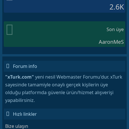
2.6K
Son üye
AaronMeS
Forum info
"xTurk.com"
yeni nesil Webmaster Forumu'dur. xTurk
sayesinde tamamiyle onaylı gerçek kişilerin üye
olduğu platformda güvenle ürün/hizmet alışverişi
yapabilirsiniz.
Hızlı linkler
Bize ulaşın