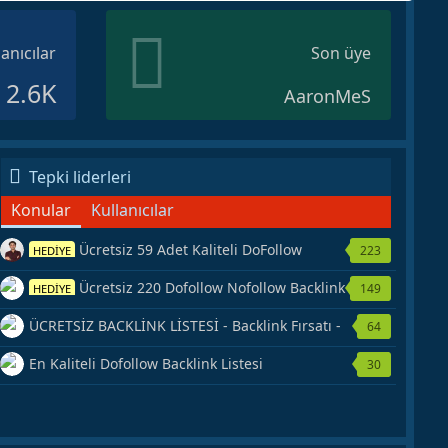
lanıcılar
Son üye
2.6K
AaronMeS
Tepki liderleri
Konular
Kullanıcılar
Ücretsiz 59 Adet Kaliteli DoFollow
223
HEDİYE
Backlink Kaynağı Veriyorum.
Ücretsiz 220 Dofollow Nofollow Backlink
149
HEDİYE
Veriyorum
ÜCRETSİZ BACKLİNK LİSTESİ - Backlink Fırsatı -
64
Hemen Yetiş!
En Kaliteli Dofollow Backlink Listesi
30