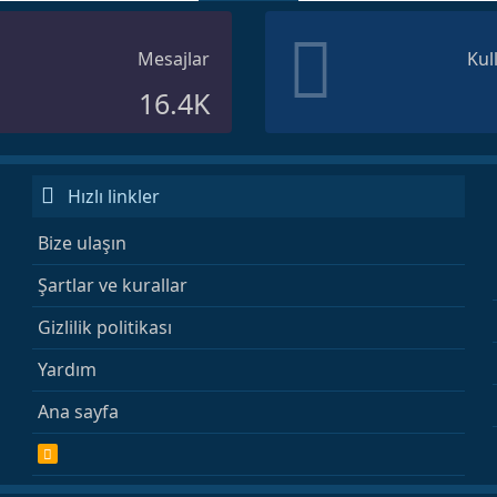
Mesajlar
Kul
16.4K
Hızlı linkler
Bize ulaşın
Şartlar ve kurallar
Gizlilik politikası
Yardım
Ana sayfa
R
S
S