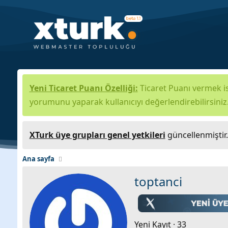
Yeni Ticaret Puanı Özelliği:
Ticaret Puanı vermek is
yorumunu yaparak kullanıcıyı değerlendirebilirsiniz
XTurk üye grupları genel yetkileri
güncellenmiştir
Ana sayfa
toptanci
Yeni Kayıt
·
33