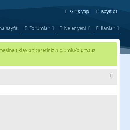
Giriş yap
Kayıt ol
na sayfa
Forumlar
Neler yeni
İlanlar
kmesine tıklayıp ticaretinizin olumlu/olumsuz