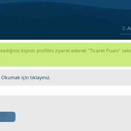
A
tediğiniz kişinin profilini ziyaret ederek "Ticaret Puanı" se
.
.
Okumak için tıklayınız.