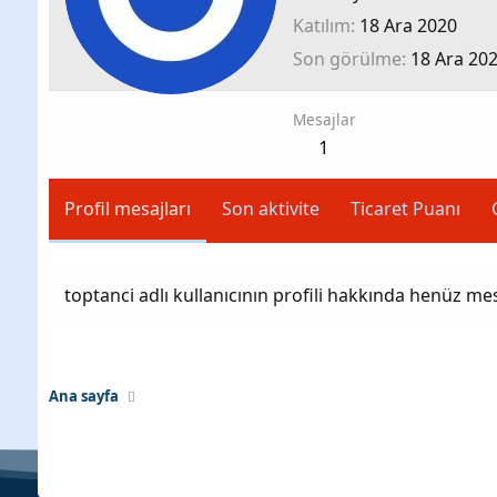
Katılım
18 Ara 2020
Son görülme
18 Ara 20
Mesajlar
1
Profil mesajları
Son aktivite
Ticaret Puanı
toptanci adlı kullanıcının profili hakkında henüz me
Ana sayfa