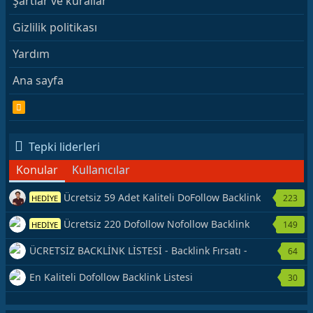
Şartlar ve kurallar
Gizlilik politikası
Yardım
Ana sayfa
R
S
S
Tepki liderleri
Konular
Kullanıcılar
Ücretsiz 59 Adet Kaliteli DoFollow Backlink
223
HEDİYE
Kaynağı Veriyorum.
Ücretsiz 220 Dofollow Nofollow Backlink
149
HEDİYE
Veriyorum
ÜCRETSİZ BACKLİNK LİSTESİ - Backlink Fırsatı -
64
Hemen Yetiş!
En Kaliteli Dofollow Backlink Listesi
30