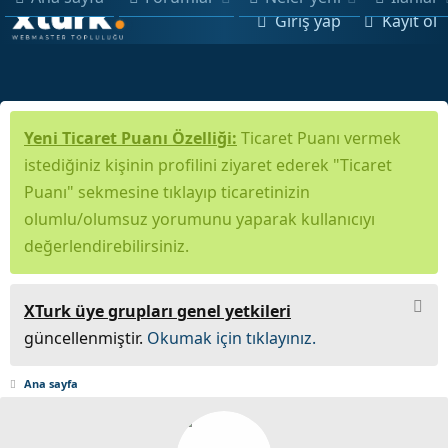
Giriş yap
Kayıt ol
Yeni Ticaret Puanı Özelliği:
Ticaret Puanı vermek
istediğiniz kişinin profilini ziyaret ederek "Ticaret
Puanı" sekmesine tıklayıp ticaretinizin
olumlu/olumsuz yorumunu yaparak kullanıcıyı
değerlendirebilirsiniz.
XTurk üye grupları genel yetkileri
güncellenmiştir.
Okumak için tıklayınız.
Ana sayfa