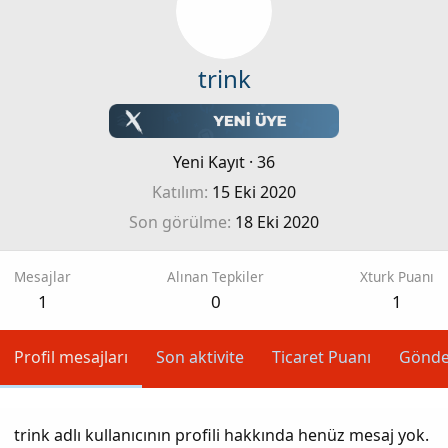
trink
Yeni Kayıt
·
36
Katılım
15 Eki 2020
Son görülme
18 Eki 2020
Mesajlar
Alınan Tepkiler
Xturk Puanı
1
0
1
Profil mesajları
Son aktivite
Ticaret Puanı
Gönde
trink adlı kullanıcının profili hakkında henüz mesaj yok.