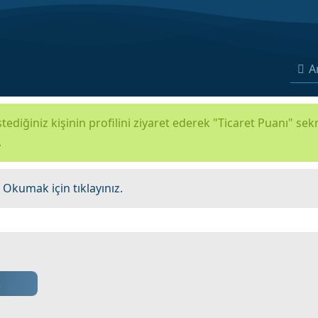
A
tediğiniz kişinin profilini ziyaret ederek "Ticaret Puanı" se
.
.
Okumak için tıklayınız.