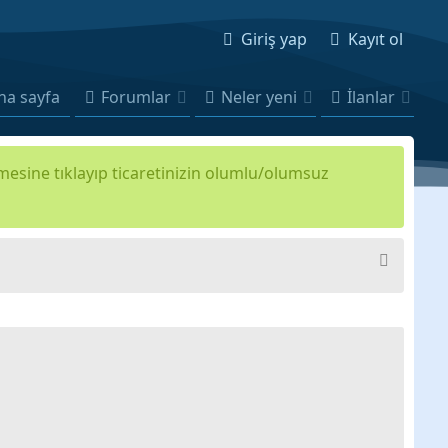
Giriş yap
Kayıt ol
na sayfa
Forumlar
Neler yeni
İlanlar
kmesine tıklayıp ticaretinizin olumlu/olumsuz