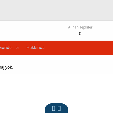
Alınan Tepkiler
0
Gönderiler
Hakkında
aj yok.