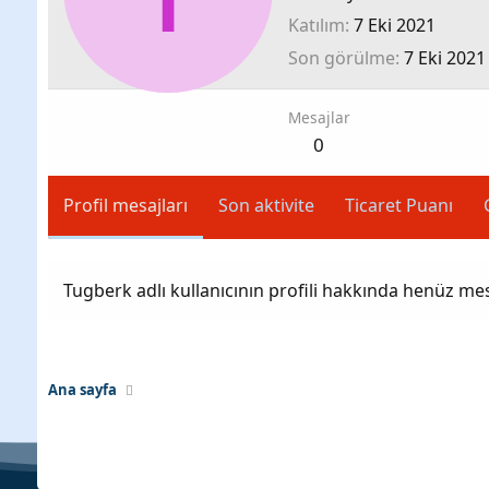
Katılım
7 Eki 2021
Son görülme
7 Eki 2021
Mesajlar
0
Profil mesajları
Son aktivite
Ticaret Puanı
Tugberk adlı kullanıcının profili hakkında henüz mes
Ana sayfa