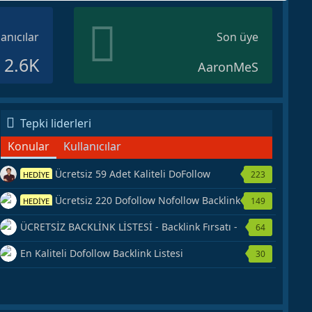
lanıcılar
Son üye
2.6K
AaronMeS
Tepki liderleri
Konular
Kullanıcılar
Ücretsiz 59 Adet Kaliteli DoFollow
223
HEDİYE
Backlink Kaynağı Veriyorum.
Ücretsiz 220 Dofollow Nofollow Backlink
149
HEDİYE
Veriyorum
ÜCRETSİZ BACKLİNK LİSTESİ - Backlink Fırsatı -
64
Hemen Yetiş!
En Kaliteli Dofollow Backlink Listesi
30