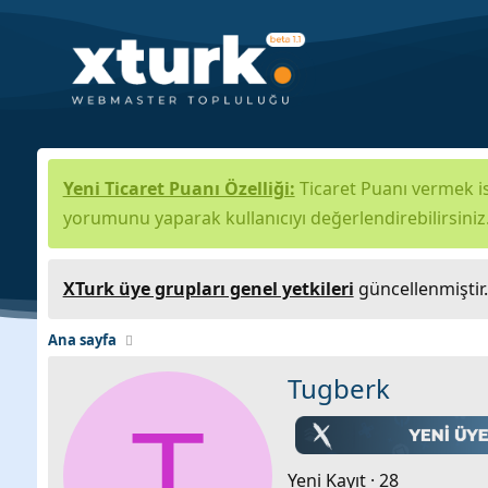
Yeni Ticaret Puanı Özelliği:
Ticaret Puanı vermek is
yorumunu yaparak kullanıcıyı değerlendirebilirsiniz
XTurk üye grupları genel yetkileri
güncellenmiştir
Ana sayfa
Tugberk
T
Yeni Kayıt
·
28