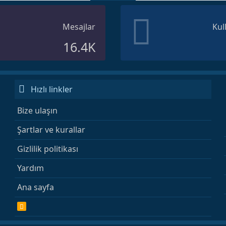
Mesajlar
Kul
16.4K
Hızlı linkler
Bize ulaşın
Şartlar ve kurallar
Gizlilik politikası
Yardım
Ana sayfa
R
S
S