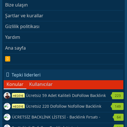
Bize ulaşın
Şartlar ve kurallar
Gizlilik politikası
Yardım
Ana sayfa
R
S
S
Tepki liderleri
Konular
Kullanıcılar
Ücretsiz 59 Adet Kaliteli DoFollow Backlink
223
HEDİYE
Kaynağı Veriyorum.
Ücretsiz 220 Dofollow Nofollow Backlink
149
HEDİYE
Veriyorum
ÜCRETSİZ BACKLİNK LİSTESİ - Backlink Fırsatı -
64
Hemen Yetiş!