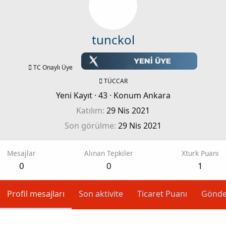
tunckol
TC Onaylı Üye
TÜCCAR
Yeni Kayıt
·
43
·
Konum
Ankara
Katılım
29 Nis 2021
Son görülme
29 Nis 2021
Mesajlar
Alınan Tepkiler
Xturk Puanı
0
0
1
Profil mesajları
Son aktivite
Ticaret Puanı
Gönde