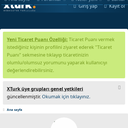
Giriş yap
Kayıt ol
Yeni Ticaret Puanı Özelliği:
Ticaret Puanı vermek
istediğiniz kişinin profilini ziyaret ederek "Ticaret
Puanı" sekmesine tıklayıp ticaretinizin
olumlu/olumsuz yorumunu yaparak kullanıcıyı
değerlendirebilirsiniz.
XTurk üye grupları genel yetkileri
güncellenmiştir.
Okumak için tıklayınız.
Ana sayfa