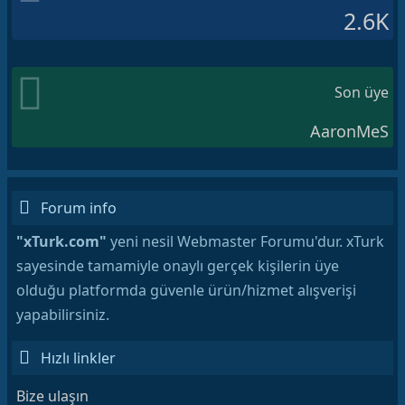
2.6K
Son üye
AaronMeS
Forum info
"xTurk.com"
yeni nesil Webmaster Forumu'dur. xTurk
sayesinde tamamiyle onaylı gerçek kişilerin üye
olduğu platformda güvenle ürün/hizmet alışverişi
yapabilirsiniz.
Hızlı linkler
Bize ulaşın