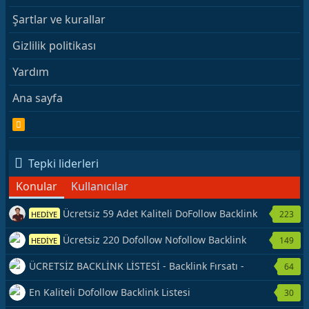
Şartlar ve kurallar
Gizlilik politikası
Yardım
Ana sayfa
R
S
S
Tepki liderleri
Konular
Kullanıcılar
Ücretsiz 59 Adet Kaliteli DoFollow Backlink
223
HEDİYE
Kaynağı Veriyorum.
Ücretsiz 220 Dofollow Nofollow Backlink
149
HEDİYE
Veriyorum
ÜCRETSİZ BACKLİNK LİSTESİ - Backlink Fırsatı -
64
Hemen Yetiş!
En Kaliteli Dofollow Backlink Listesi
30