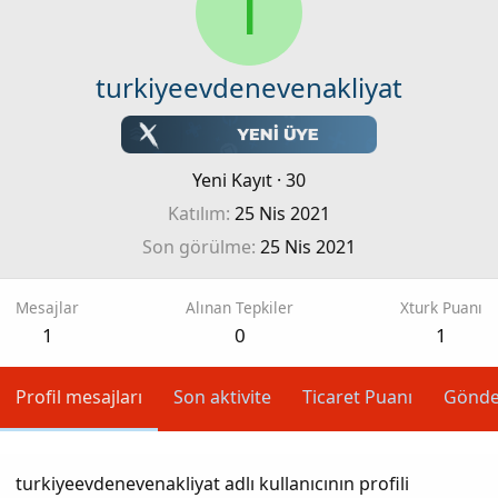
T
turkiyeevdenevenakliyat
Yeni Kayıt
·
30
Katılım
25 Nis 2021
Son görülme
25 Nis 2021
Mesajlar
Alınan Tepkiler
Xturk Puanı
1
0
1
Profil mesajları
Son aktivite
Ticaret Puanı
Gönde
turkiyeevdenevenakliyat adlı kullanıcının profili