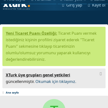
Giriş yap
Kayıt ol
Yeni Ticaret Puanı Özelliği:
Ticaret Puanı vermek
istediğiniz kişinin profilini ziyaret ederek "Ticaret
Puanı" sekmesine tıklayıp ticaretinizin
olumlu/olumsuz yorumunu yaparak kullanıcıyı
değerlendirebilirsiniz.
XTurk üye grupları genel yetkileri
güncellenmiştir.
Okumak için tıklayınız.
Ana sayfa