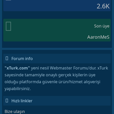
2.6K
Son üye
AaronMeS
Forum info
"xTurk.com"
yeni nesil Webmaster Forumu'dur. xTurk
sayesinde tamamiyle onaylı gerçek kişilerin üye
olduğu platformda güvenle ürün/hizmet alışverişi
yapabilirsiniz.
Hızlı linkler
Bize ulaşın