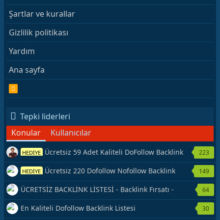
Şartlar ve kurallar
Gizlilik politikası
Yardım
Ana sayfa
R
S
S
Tepki liderleri
Konular
Kullanıcılar
Ücretsiz 59 Adet Kaliteli DoFollow Backlink
223
HEDİYE
Kaynağı Veriyorum.
Ücretsiz 220 Dofollow Nofollow Backlink
149
HEDİYE
Veriyorum
ÜCRETSİZ BACKLİNK LİSTESİ - Backlink Fırsatı -
64
Hemen Yetiş!
En Kaliteli Dofollow Backlink Listesi
30