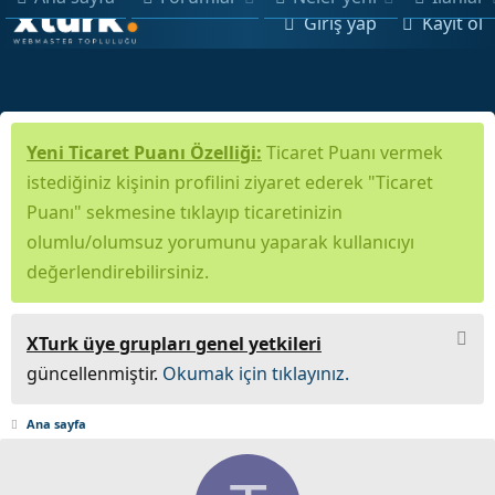
Giriş yap
Kayıt ol
Yeni Ticaret Puanı Özelliği:
Ticaret Puanı vermek
istediğiniz kişinin profilini ziyaret ederek "Ticaret
Puanı" sekmesine tıklayıp ticaretinizin
olumlu/olumsuz yorumunu yaparak kullanıcıyı
değerlendirebilirsiniz.
XTurk üye grupları genel yetkileri
güncellenmiştir.
Okumak için tıklayınız.
Ana sayfa