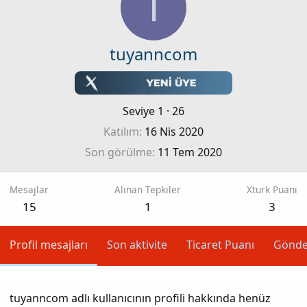
T
tuyanncom
Seviye 1
·
26
Katılım
16 Nis 2020
Son görülme
11 Tem 2020
Mesajlar
Alınan Tepkiler
Xturk Puanı
15
1
3
Profil mesajları
Son aktivite
Ticaret Puanı
Gönde
tuyanncom adlı kullanıcının profili hakkında henüz