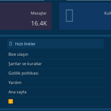
Mesajlar
Kul
16.4K
Hızlı linkler
Bize ulaşın
Şartlar ve kurallar
Gizlilik politikası
Yardım
Ana sayfa
R
S
S