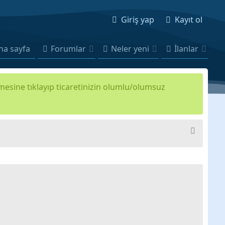
Giriş yap
Kayıt ol
na sayfa
Forumlar
Neler yeni
İlanlar
kmesine tıklayıp ticaretinizin olumlu/olumsuz