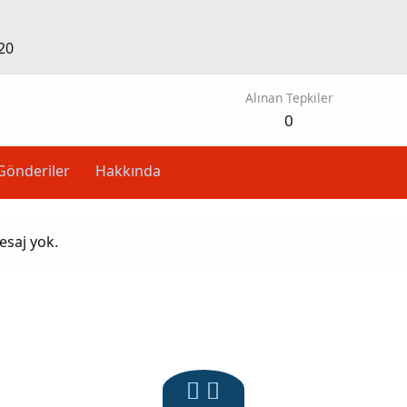
20
Alınan Tepkiler
0
Gönderiler
Hakkında
esaj yok.