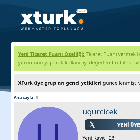
Yeni Ticaret Puanı Özelliği:
Ticaret Puanı vermek is
yorumunu yaparak kullanıcıyı değerlendirebilirsiniz
XTurk üye grupları genel yetkileri
güncellenmiştir
Ana sayfa
ugurcicek
U
Yeni Kayıt
·
28