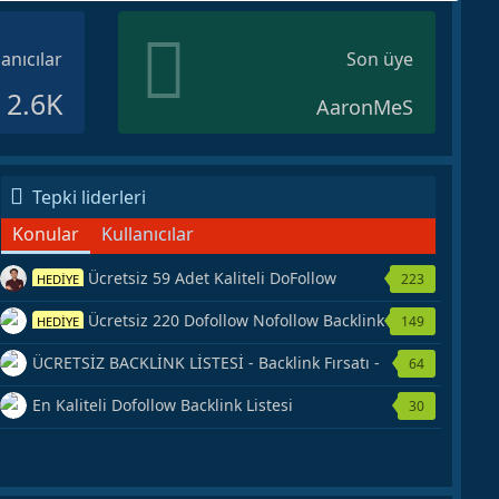
lanıcılar
Son üye
2.6K
AaronMeS
Tepki liderleri
Konular
Kullanıcılar
Ücretsiz 59 Adet Kaliteli DoFollow
223
HEDİYE
Backlink Kaynağı Veriyorum.
Ücretsiz 220 Dofollow Nofollow Backlink
149
HEDİYE
Veriyorum
ÜCRETSİZ BACKLİNK LİSTESİ - Backlink Fırsatı -
64
Hemen Yetiş!
En Kaliteli Dofollow Backlink Listesi
30