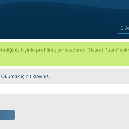
A
tediğiniz kişinin profilini ziyaret ederek "Ticaret Puanı" se
.
.
Okumak için tıklayınız.