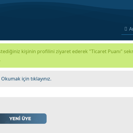
A
tediğiniz kişinin profilini ziyaret ederek "Ticaret Puanı" se
.
.
Okumak için tıklayınız.