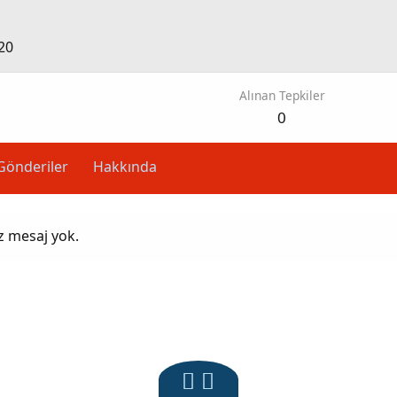
20
Alınan Tepkiler
0
Gönderiler
Hakkında
z mesaj yok.