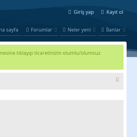
Giriş yap
Kayıt ol
na sayfa
Forumlar
Neler yeni
İlanlar
kmesine tıklayıp ticaretinizin olumlu/olumsuz