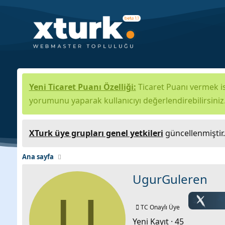
Yeni Ticaret Puanı Özelliği:
Ticaret Puanı vermek is
yorumunu yaparak kullanıcıyı değerlendirebilirsiniz
XTurk üye grupları genel yetkileri
güncellenmiştir
Ana sayfa
UgurGuleren
U
TC Onaylı Üye
Yeni Kayıt
·
45