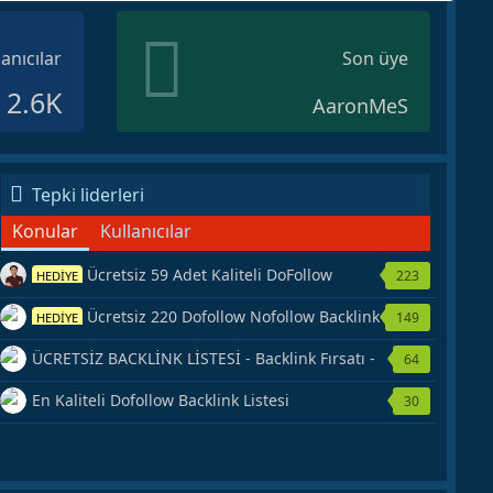
lanıcılar
Son üye
2.6K
AaronMeS
Tepki liderleri
Konular
Kullanıcılar
Ücretsiz 59 Adet Kaliteli DoFollow
223
HEDİYE
Backlink Kaynağı Veriyorum.
Ücretsiz 220 Dofollow Nofollow Backlink
149
HEDİYE
Veriyorum
ÜCRETSİZ BACKLİNK LİSTESİ - Backlink Fırsatı -
64
Hemen Yetiş!
En Kaliteli Dofollow Backlink Listesi
30