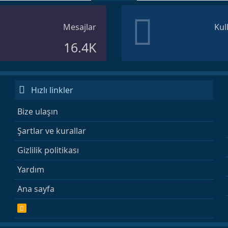
Mesajlar
Kul
16.4K
Hızlı linkler
Bize ulaşın
Şartlar ve kurallar
Gizlilik politikası
Yardım
Ana sayfa
R
S
S