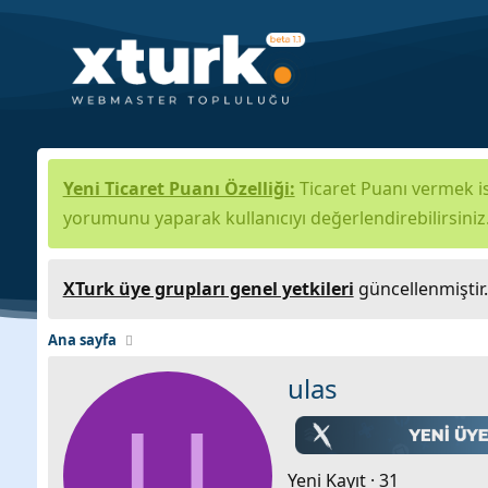
Yeni Ticaret Puanı Özelliği:
Ticaret Puanı vermek is
yorumunu yaparak kullanıcıyı değerlendirebilirsiniz
XTurk üye grupları genel yetkileri
güncellenmiştir
Ana sayfa
ulas
U
Yeni Kayıt
·
31