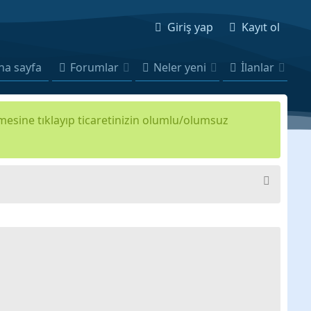
Giriş yap
Kayıt ol
na sayfa
Forumlar
Neler yeni
İlanlar
kmesine tıklayıp ticaretinizin olumlu/olumsuz