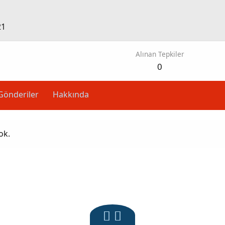
21
Alınan Tepkiler
0
Gönderiler
Hakkında
ok.