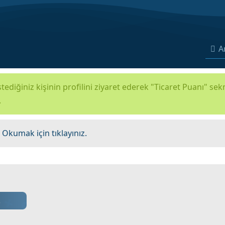
A
tediğiniz kişinin profilini ziyaret ederek "Ticaret Puanı" se
.
.
Okumak için tıklayınız.