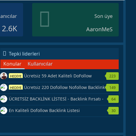
lanıcılar
Son üye
2.6K
AaronMeS
Tepki liderleri
Konular
Kullanıcılar
Ücretsiz 59 Adet Kaliteli DoFollow
223
HEDİYE
Backlink Kaynağı Veriyorum.
Ücretsiz 220 Dofollow Nofollow Backlink
149
HEDİYE
Veriyorum
ÜCRETSİZ BACKLİNK LİSTESİ - Backlink Fırsatı -
64
Hemen Yetiş!
En Kaliteli Dofollow Backlink Listesi
30