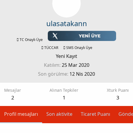
ulasatakann
TC Onaylı Üye
TÜCCAR
SMS Onaylı Üye
Yeni Kayıt
Katılım
25 Mar 2020
Son görülme
12 Nis 2020
Mesajlar
Alınan Tepkiler
Xturk Puanı
2
1
3
Profil mesajları
Son aktivite
Ticaret Puanı
Gönde