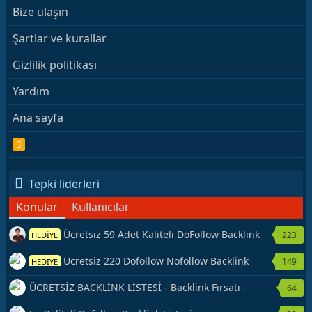
Bize ulaşın
Şartlar ve kurallar
Gizlilik politikası
Yardım
Ana sayfa
R
S
S
Tepki liderleri
Konular
Kullanıcılar
Ücretsiz 59 Adet Kaliteli DoFollow Backlink
223
HEDİYE
Kaynağı Veriyorum.
Ücretsiz 220 Dofollow Nofollow Backlink
149
HEDİYE
Veriyorum
ÜCRETSİZ BACKLİNK LİSTESİ - Backlink Fırsatı -
64
Hemen Yetiş!