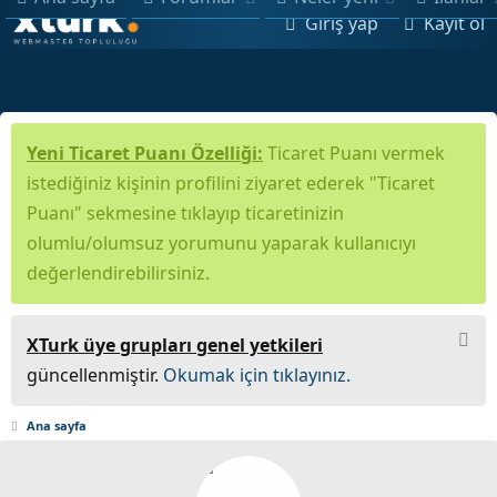
Giriş yap
Kayıt ol
Yeni Ticaret Puanı Özelliği:
Ticaret Puanı vermek
istediğiniz kişinin profilini ziyaret ederek "Ticaret
Puanı" sekmesine tıklayıp ticaretinizin
olumlu/olumsuz yorumunu yaparak kullanıcıyı
değerlendirebilirsiniz.
XTurk üye grupları genel yetkileri
güncellenmiştir.
Okumak için tıklayınız.
Ana sayfa