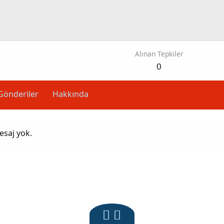
Alınan Tepkiler
0
Gönderiler
Hakkında
esaj yok.