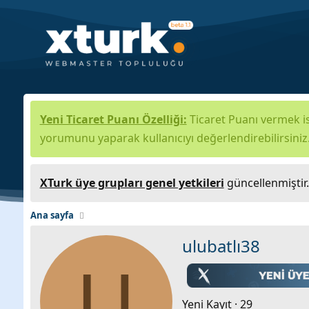
Yeni Ticaret Puanı Özelliği:
Ticaret Puanı vermek is
yorumunu yaparak kullanıcıyı değerlendirebilirsiniz
XTurk üye grupları genel yetkileri
güncellenmiştir
Ana sayfa
ulubatlı38
U
Yeni Kayıt
·
29