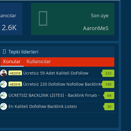
lanıcılar
Son üye
2.6K
AaronMeS
Tepki liderleri
Konular
Kullanıcılar
Ücretsiz 59 Adet Kaliteli DoFollow
223
HEDİYE
Backlink Kaynağı Veriyorum.
Ücretsiz 220 Dofollow Nofollow Backlink
149
HEDİYE
Veriyorum
ÜCRETSİZ BACKLİNK LİSTESİ - Backlink Fırsatı -
64
Hemen Yetiş!
En Kaliteli Dofollow Backlink Listesi
30