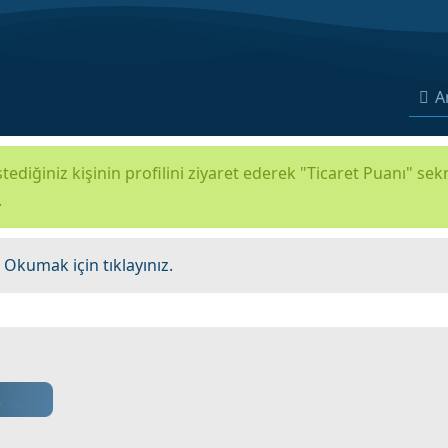
A
tediğiniz kişinin profilini ziyaret ederek "Ticaret Puanı" se
.
.
Okumak için tıklayınız.