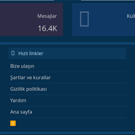
Mesajlar
Kul
16.4K
Hızlı linkler
Bize ulaşın
Şartlar ve kurallar
Gizlilik politikası
Yardım
Ana sayfa
R
S
S