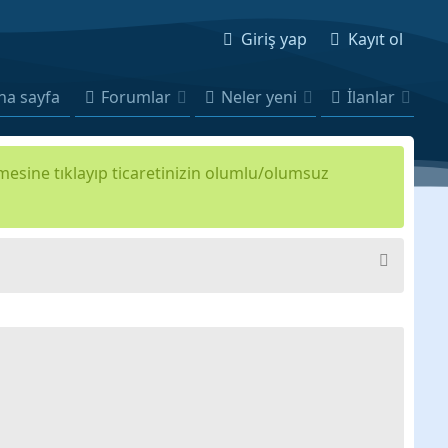
Giriş yap
Kayıt ol
na sayfa
Forumlar
Neler yeni
İlanlar
kmesine tıklayıp ticaretinizin olumlu/olumsuz