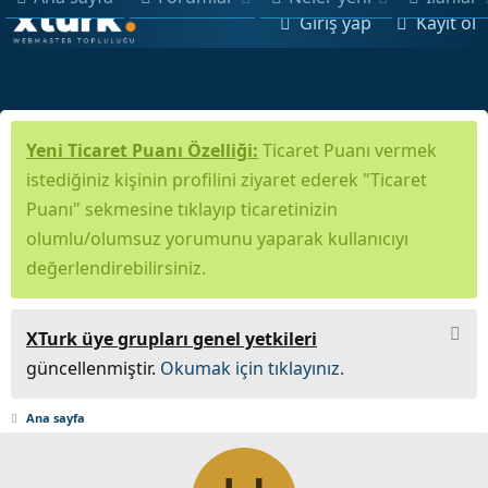
Giriş yap
Kayıt ol
Yeni Ticaret Puanı Özelliği:
Ticaret Puanı vermek
istediğiniz kişinin profilini ziyaret ederek "Ticaret
Puanı" sekmesine tıklayıp ticaretinizin
olumlu/olumsuz yorumunu yaparak kullanıcıyı
değerlendirebilirsiniz.
XTurk üye grupları genel yetkileri
güncellenmiştir.
Okumak için tıklayınız.
Ana sayfa