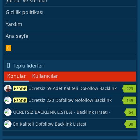
Şartlar ve kurallar
Gizlilik politikası
Yardım
Ana sayfa
R
S
S
Tepki liderleri
Konular
Kullanıcılar
Ücretsiz 59 Adet Kaliteli DoFollow Backlink
223
HEDİYE
Kaynağı Veriyorum.
Ücretsiz 220 Dofollow Nofollow Backlink
149
HEDİYE
Veriyorum
ÜCRETSİZ BACKLİNK LİSTESİ - Backlink Fırsatı -
64
Hemen Yetiş!
En Kaliteli Dofollow Backlink Listesi
30