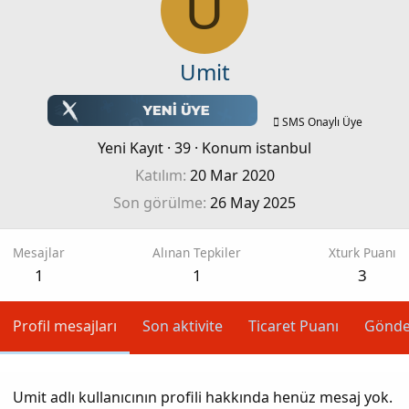
U
Umit
SMS Onaylı Üye
Yeni Kayıt
·
39
·
Konum
istanbul
Katılım
20 Mar 2020
Son görülme
26 May 2025
Mesajlar
Alınan Tepkiler
Xturk Puanı
1
1
3
Profil mesajları
Son aktivite
Ticaret Puanı
Gönde
Umit adlı kullanıcının profili hakkında henüz mesaj yok.