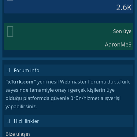
2.6K
Son üye
AaronMeS
Forum info
"xTurk.com"
yeni nesil Webmaster Forumu'dur. xTurk
sayesinde tamamiyle onaylı gerçek kişilerin üye
olduğu platformda güvenle ürün/hizmet alışverişi
yapabilirsiniz.
Hızlı linkler
Bize ulaşın