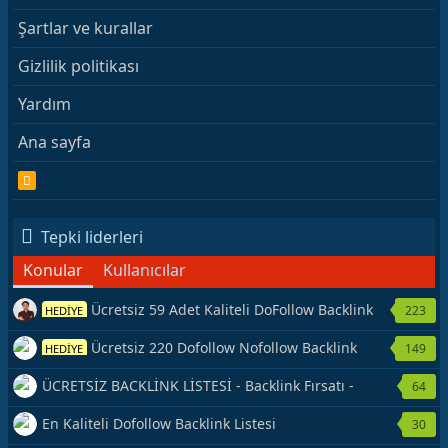
Şartlar ve kurallar
Gizlilik politikası
Yardım
Ana sayfa
R
S
S
Tepki liderleri
Konular
Kullanıcılar
Ücretsiz 59 Adet Kaliteli DoFollow Backlink
223
HEDİYE
Kaynağı Veriyorum.
Ücretsiz 220 Dofollow Nofollow Backlink
149
HEDİYE
Veriyorum
ÜCRETSİZ BACKLİNK LİSTESİ - Backlink Fırsatı -
64
Hemen Yetiş!
En Kaliteli Dofollow Backlink Listesi
30