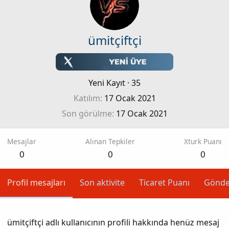
ümitçiftçi
Yeni Kayıt
·
35
Katılım
17 Ocak 2021
Son görülme
17 Ocak 2021
Mesajlar
Alınan Tepkiler
Xturk Puanı
0
0
0
Profil mesajları
Son aktivite
Ticaret Puanı
Gönde
ümitçiftçi adlı kullanıcının profili hakkında henüz mesaj