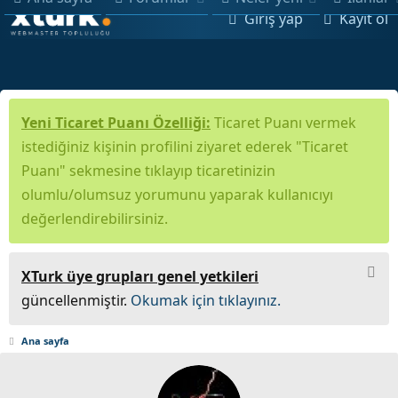
Giriş yap
Kayıt ol
Yeni Ticaret Puanı Özelliği:
Ticaret Puanı vermek
istediğiniz kişinin profilini ziyaret ederek "Ticaret
Puanı" sekmesine tıklayıp ticaretinizin
olumlu/olumsuz yorumunu yaparak kullanıcıyı
değerlendirebilirsiniz.
XTurk üye grupları genel yetkileri
güncellenmiştir.
Okumak için tıklayınız.
Ana sayfa