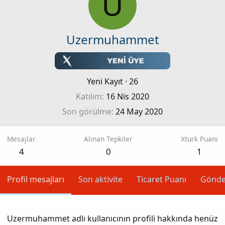
U
Uzermuhammet
Yeni Kayıt
·
26
Katılım
16 Nis 2020
Son görülme
24 May 2020
Mesajlar
Alınan Tepkiler
Xturk Puanı
4
0
1
Profil mesajları
Son aktivite
Ticaret Puanı
Gönde
Uzermuhammet adlı kullanıcının profili hakkında henüz