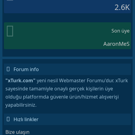
2.6K
Son üye
AaronMeS
Forum info
"xTurk.com"
yeni nesil Webmaster Forumu'dur. xTurk
sayesinde tamamiyle onaylı gerçek kişilerin üye
olduğu platformda güvenle ürün/hizmet alışverişi
yapabilirsiniz.
Hızlı linkler
Bize ulaşın