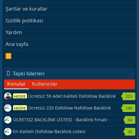
Şartlar ve kurallar
Gizlilik politikası
Yardım
Ana sayfa
R
S
S
Tepki liderleri
Konular
Kullanıcılar
Ücretsiz 59 Adet Kaliteli DoFollow Backlink
223
HEDİYE
Kaynağı Veriyorum.
Ücretsiz 220 Dofollow Nofollow Backlink
149
HEDİYE
Veriyorum
ÜCRETSİZ BACKLİNK LİSTESİ - Backlink Fırsatı -
64
Hemen Yetiş!
En Kaliteli Dofollow Backlink Listesi
30