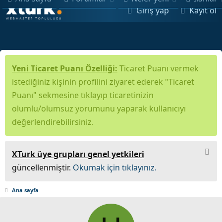
Giriş yap
Kayıt ol
Yeni Ticaret Puanı Özelliği:
Ticaret Puanı vermek
istediğiniz kişinin profilini ziyaret ederek "Ticaret
Puanı" sekmesine tıklayıp ticaretinizin
olumlu/olumsuz yorumunu yaparak kullanıcıyı
değerlendirebilirsiniz.
XTurk üye grupları genel yetkileri
güncellenmiştir.
Okumak için tıklayınız.
Ana sayfa