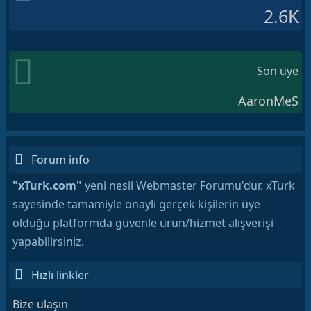
2.6K
Son üye
AaronMeS
Forum info
"xTurk.com"
yeni nesil Webmaster Forumu'dur. xTurk
sayesinde tamamiyle onaylı gerçek kişilerin üye
olduğu platformda güvenle ürün/hizmet alışverişi
yapabilirsiniz.
Hızlı linkler
Bize ulaşın