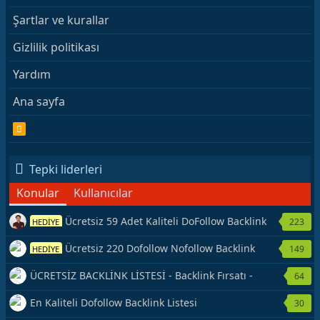
Şartlar ve kurallar
Gizlilik politikası
Yardım
Ana sayfa
R
S
S
Tepki liderleri
Konular
Kullanıcılar
Ücretsiz 59 Adet Kaliteli DoFollow Backlink
223
HEDİYE
Kaynağı Veriyorum.
Ücretsiz 220 Dofollow Nofollow Backlink
149
HEDİYE
Veriyorum
ÜCRETSİZ BACKLİNK LİSTESİ - Backlink Fırsatı -
64
Hemen Yetiş!
En Kaliteli Dofollow Backlink Listesi
30