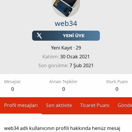
web34
Yeni Kayıt
·
29
Katılım
30 Ocak 2021
Son görülme
7 Şub 2021
Mesajlar
Alınan Tepkiler
Xturk Puanı
0
0
0
Profil mesajları
Son aktivite
Ticaret Puanı
Gönde
web34 adlı kullanıcının profili hakkında henüz mesaj