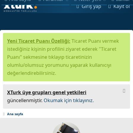
Giriş yap
Kayıt ol
Yeni Ticaret Puanı Özelliği:
Ticaret Puanı vermek
istediğiniz kişinin profilini ziyaret ederek "Ticaret
Puanı" sekmesine tıklayıp ticaretinizin
olumlu/olumsuz yorumunu yaparak kullanıcıyı
değerlendirebilirsiniz.
XTurk üye grupları genel yetkileri
güncellenmiştir.
Okumak için tıklayınız.
Ana sayfa