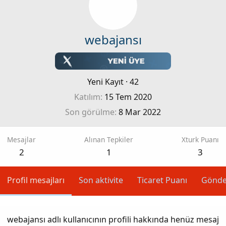
webajansı
Yeni Kayıt
·
42
Katılım
15 Tem 2020
Son görülme
8 Mar 2022
Mesajlar
Alınan Tepkiler
Xturk Puanı
2
1
3
Profil mesajları
Son aktivite
Ticaret Puanı
Gönde
webajansı adlı kullanıcının profili hakkında henüz mesaj