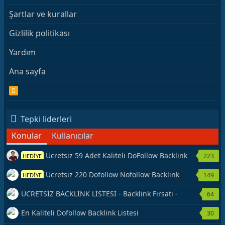
Şartlar ve kurallar
Gizlilik politikası
Yardım
Ana sayfa
R
S
S
Tepki liderleri
Konular
Kullanıcılar
Ücretsiz 59 Adet Kaliteli DoFollow Backlink
223
HEDİYE
Kaynağı Veriyorum.
Ücretsiz 220 Dofollow Nofollow Backlink
149
HEDİYE
Veriyorum
ÜCRETSİZ BACKLİNK LİSTESİ - Backlink Fırsatı -
64
Hemen Yetiş!
En Kaliteli Dofollow Backlink Listesi
30