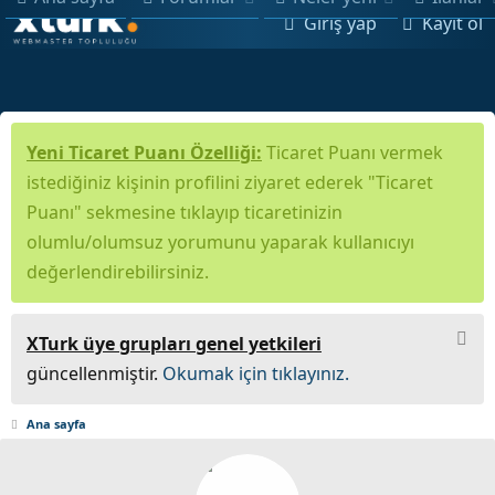
Giriş yap
Kayıt ol
Yeni Ticaret Puanı Özelliği:
Ticaret Puanı vermek
istediğiniz kişinin profilini ziyaret ederek "Ticaret
Puanı" sekmesine tıklayıp ticaretinizin
olumlu/olumsuz yorumunu yaparak kullanıcıyı
değerlendirebilirsiniz.
XTurk üye grupları genel yetkileri
güncellenmiştir.
Okumak için tıklayınız.
Ana sayfa