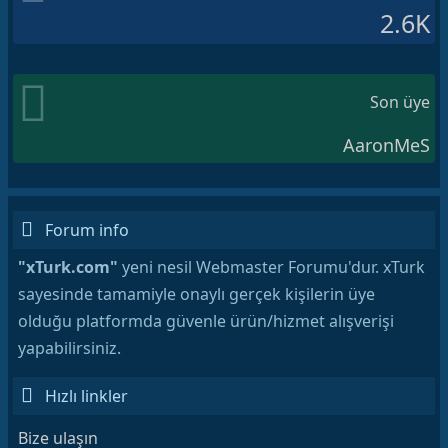
2.6K
Son üye
AaronMeS
Forum info
"xTurk.com"
yeni nesil Webmaster Forumu'dur. xTurk
sayesinde tamamiyle onaylı gerçek kişilerin üye
olduğu platformda güvenle ürün/hizmet alışverişi
yapabilirsiniz.
Hızlı linkler
Bize ulaşın