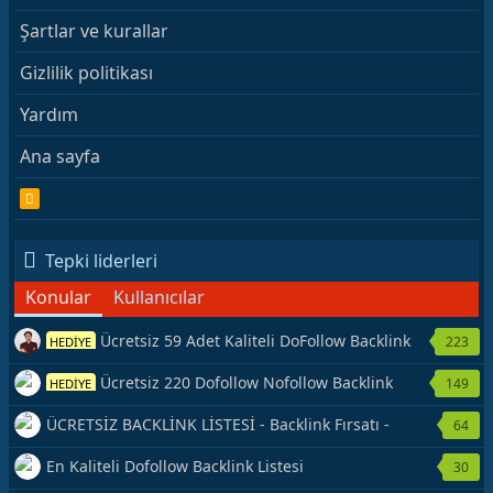
Şartlar ve kurallar
Gizlilik politikası
Yardım
Ana sayfa
R
S
S
Tepki liderleri
Konular
Kullanıcılar
Ücretsiz 59 Adet Kaliteli DoFollow Backlink
223
HEDİYE
Kaynağı Veriyorum.
Ücretsiz 220 Dofollow Nofollow Backlink
149
HEDİYE
Veriyorum
ÜCRETSİZ BACKLİNK LİSTESİ - Backlink Fırsatı -
64
Hemen Yetiş!
En Kaliteli Dofollow Backlink Listesi
30