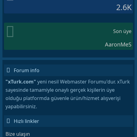
2.6K
Son üye
AaronMeS
Forum info
"xTurk.com"
yeni nesil Webmaster Forumu'dur. xTurk
sayesinde tamamiyle onaylı gerçek kişilerin üye
olduğu platformda güvenle ürün/hizmet alışverişi
yapabilirsiniz.
Hızlı linkler
Bize ulaşın