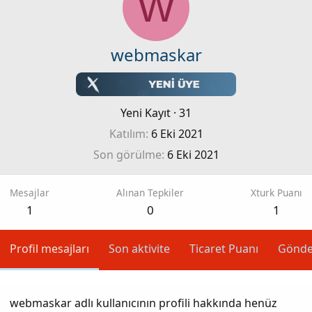
W
webmaskar
Yeni Kayıt
·
31
Katılım
6 Eki 2021
Son görülme
6 Eki 2021
Mesajlar
Alınan Tepkiler
Xturk Puanı
1
0
1
Profil mesajları
Son aktivite
Ticaret Puanı
Gönde
webmaskar adlı kullanıcının profili hakkında henüz