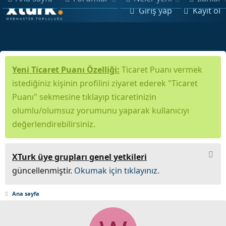
Giriş yap
Kayıt ol
Yeni Ticaret Puanı Özelliği:
Ticaret Puanı vermek
istediğiniz kişinin profilini ziyaret ederek "Ticaret
Puanı" sekmesine tıklayıp ticaretinizin
olumlu/olumsuz yorumunu yaparak kullanıcıyı
değerlendirebilirsiniz.
XTurk üye grupları genel yetkileri
güncellenmiştir.
Okumak için tıklayınız.
Ana sayfa