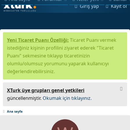
Giriş yap
Kayıt ol
Yeni Ticaret Puanı Özelliği:
Ticaret Puanı vermek
istediğiniz kişinin profilini ziyaret ederek "Ticaret
Puanı" sekmesine tıklayıp ticaretinizin
olumlu/olumsuz yorumunu yaparak kullanıcıyı
değerlendirebilirsiniz.
XTurk üye grupları genel yetkileri
güncellenmiştir.
Okumak için tıklayınız.
Ana sayfa