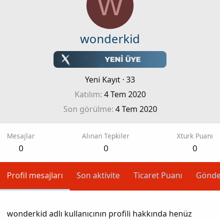
W
wonderkid
Yeni Kayıt
·
33
Katılım
4 Tem 2020
Son görülme
4 Tem 2020
Mesajlar
Alınan Tepkiler
Xturk Puanı
0
0
0
Profil mesajları
Son aktivite
Ticaret Puanı
Gönde
wonderkid adlı kullanıcının profili hakkında henüz