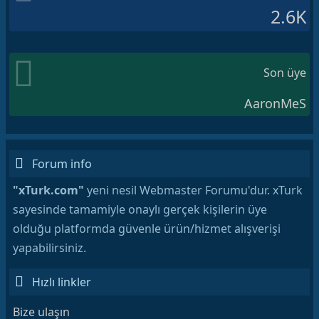
2.6K
Son üye
AaronMeS
Forum info
"xTurk.com"
yeni nesil Webmaster Forumu'dur. xTurk
sayesinde tamamiyle onaylı gerçek kişilerin üye
olduğu platformda güvenle ürün/hizmet alışverişi
yapabilirsiniz.
Hızlı linkler
Bize ulaşın