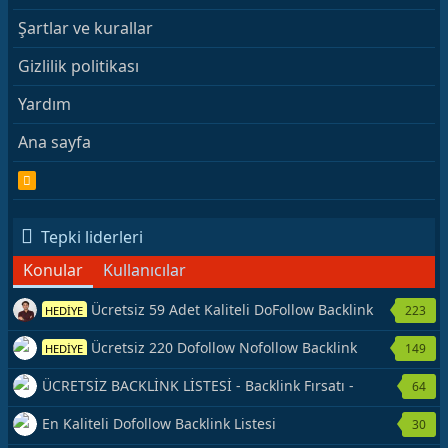
Şartlar ve kurallar
Gizlilik politikası
Yardım
Ana sayfa
R
S
S
Tepki liderleri
Konular
Kullanıcılar
Ücretsiz 59 Adet Kaliteli DoFollow Backlink
223
HEDİYE
Kaynağı Veriyorum.
Ücretsiz 220 Dofollow Nofollow Backlink
149
HEDİYE
Veriyorum
ÜCRETSİZ BACKLİNK LİSTESİ - Backlink Fırsatı -
64
Hemen Yetiş!
En Kaliteli Dofollow Backlink Listesi
30