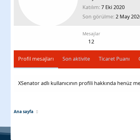
Katılım
7 Eki 2020
Son görülme
2 May 202
Mesajlar
12
Profil mesajları
Son aktivite
Ticaret Puanı
XSenator adlı kullanıcının profili hakkında henüz me
Ana sayfa