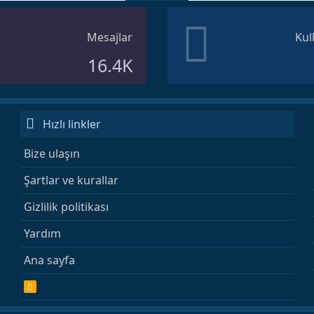
Mesajlar
Kul
16.4K
Hızlı linkler
Bize ulaşın
Şartlar ve kurallar
Gizlilik politikası
Yardım
Ana sayfa
R
S
S