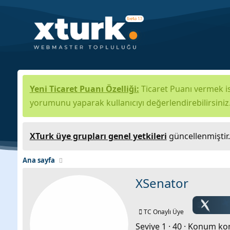
Yeni Ticaret Puanı Özelliği:
Ticaret Puanı vermek is
yorumunu yaparak kullanıcıyı değerlendirebilirsiniz
XTurk üye grupları genel yetkileri
güncellenmiştir
Ana sayfa
XSenator
TC Onaylı Üye
Seviye 1
·
40
·
Konum
ko