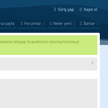
Giriş yap
Kayıt ol
na sayfa
Forumlar
Neler yeni
İlanlar
kmesine tıklayıp ticaretinizin olumlu/olumsuz