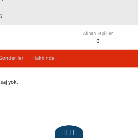
6
Alınan Tepkiler
0
Gönderiler
Hakkında
saj yok.