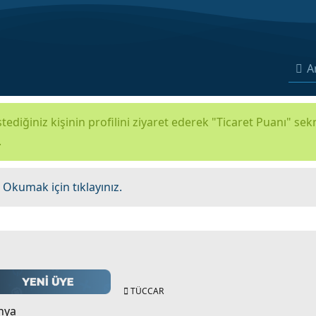
A
tediğiniz kişinin profilini ziyaret ederek "Ticaret Puanı" se
.
.
Okumak için tıklayınız.
TÜCCAR
nya