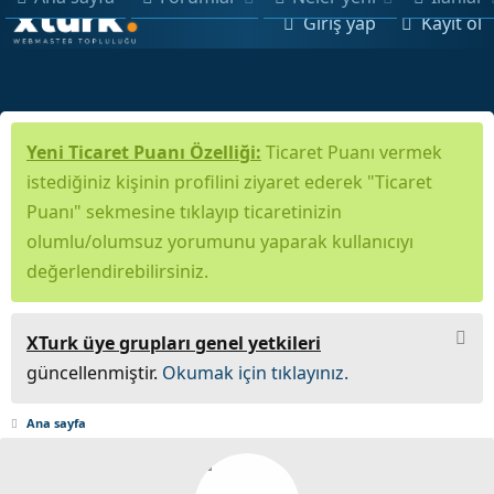
Giriş yap
Kayıt ol
Yeni Ticaret Puanı Özelliği:
Ticaret Puanı vermek
istediğiniz kişinin profilini ziyaret ederek "Ticaret
Puanı" sekmesine tıklayıp ticaretinizin
olumlu/olumsuz yorumunu yaparak kullanıcıyı
değerlendirebilirsiniz.
XTurk üye grupları genel yetkileri
güncellenmiştir.
Okumak için tıklayınız.
Ana sayfa