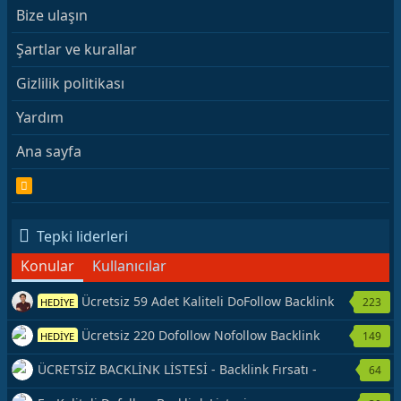
Bize ulaşın
Şartlar ve kurallar
Gizlilik politikası
Yardım
Ana sayfa
R
S
S
Tepki liderleri
Konular
Kullanıcılar
Ücretsiz 59 Adet Kaliteli DoFollow Backlink
223
HEDİYE
Kaynağı Veriyorum.
Ücretsiz 220 Dofollow Nofollow Backlink
149
HEDİYE
Veriyorum
ÜCRETSİZ BACKLİNK LİSTESİ - Backlink Fırsatı -
64
Hemen Yetiş!