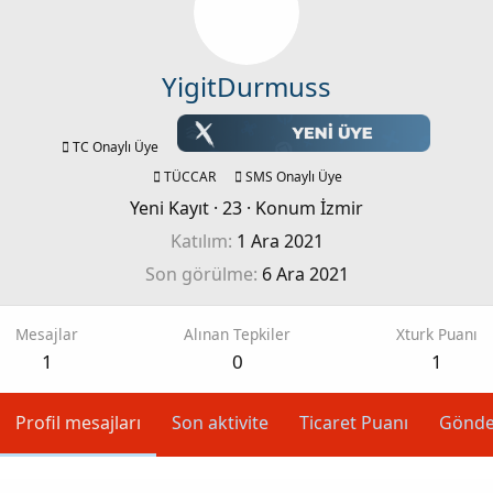
YigitDurmuss
TC Onaylı Üye
TÜCCAR
SMS Onaylı Üye
Yeni Kayıt
·
23
·
Konum
İzmir
Katılım
1 Ara 2021
Son görülme
6 Ara 2021
Mesajlar
Alınan Tepkiler
Xturk Puanı
1
0
1
Profil mesajları
Son aktivite
Ticaret Puanı
Gönde