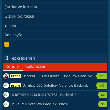
Şartlar ve kurallar
Gizlilik politikası
Yardım
Ana sayfa
R
S
S
Tepki liderleri
Konular
Kullanıcılar
Ücretsiz 59 Adet Kaliteli DoFollow Backlink
223
HEDİYE
Kaynağı Veriyorum.
Ücretsiz 220 Dofollow Nofollow Backlink
149
HEDİYE
Veriyorum
ÜCRETSİZ BACKLİNK LİSTESİ - Backlink Fırsatı -
64
Hemen Yetiş!
En Kaliteli Dofollow Backlink Listesi
30