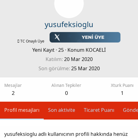
yusufeksioglu
TC Onaylı Üye
Yeni Kayıt
·
25
·
Konum
KOCAELİ
Katılım
20 Mar 2020
Son görülme
25 Mar 2020
Mesajlar
Alınan Tepkiler
Xturk Puanı
2
0
1
Profil mesajları
Son aktivite
Ticaret Puanı
Gönde
yusufeksioglu adlı kullanıcının profili hakkında henüz