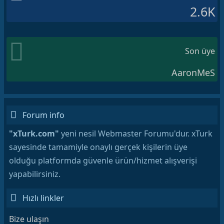
2.6K
Son üye
AaronMeS
Forum info
"xTurk.com"
yeni nesil Webmaster Forumu'dur. xTurk
sayesinde tamamiyle onaylı gerçek kişilerin üye
olduğu platformda güvenle ürün/hizmet alışverişi
yapabilirsiniz.
Hızlı linkler
Bize ulaşın