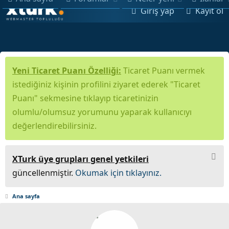
Giriş yap
Kayıt ol
Yeni Ticaret Puanı Özelliği:
Ticaret Puanı vermek
istediğiniz kişinin profilini ziyaret ederek "Ticaret
Puanı" sekmesine tıklayıp ticaretinizin
olumlu/olumsuz yorumunu yaparak kullanıcıyı
değerlendirebilirsiniz.
XTurk üye grupları genel yetkileri
güncellenmiştir.
Okumak için tıklayınız.
Ana sayfa