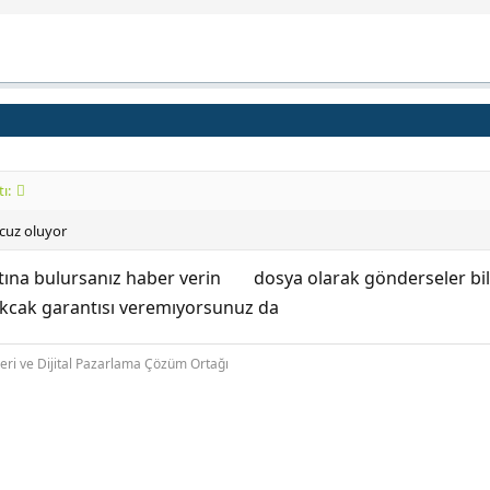
ı:
ucuz oluyor
altına bulursanız haber verin
dosya olarak gönderseler bile
kcak garantısı veremıyorsunuz da
leri ve Dijital Pazarlama Çözüm Ortağı