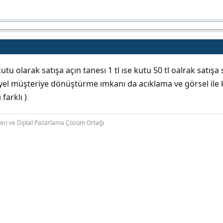
u olarak satışa açın tanesı 1 tl ıse kutu 50 tl oalrak satışa 
ıyel müşteriye dönüştürme ımkanı da acıklama ve görsel ile k
farklı )
leri ve Dijital Pazarlama Çözüm Ortağı