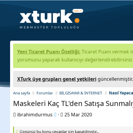
Yeni Ticaret Puanı Özelliği:
Ticaret Puanı vermek is
yorumunu yaparak kullanıcıyı değerlendirebilirsiniz
XTurk üye grupları genel yetkileri
güncellenmiştir
Ana sayfa
Forumlar
BİLGİSAYAR & İNTERNET
Nasıl Yapac
Maskeleri Kaç TL'den Satışa Sunmal
K
B
ibrahimdurmus
25 Mar 2020
o
a
n
ş
Üzgünüz bu konu cevaplar için kapatılmıştır...