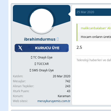
p
k
i
25 Mar 2020
l
e
r
malikcanbalaban' Alı
:
Hocam onların üretim
ibrahimdurmus
2.5
TC Onaylı Üye
Teknoloji haberleri ve dah
TÜCCAR
SMS Onaylı Üye
Katılım
20 Mar 2020
Mesajlar
742
Alınan Tepkiler
243
Xturk Puanı
43
Konum
Karaman
Web sitesi
meraykuruyemis.com.tr