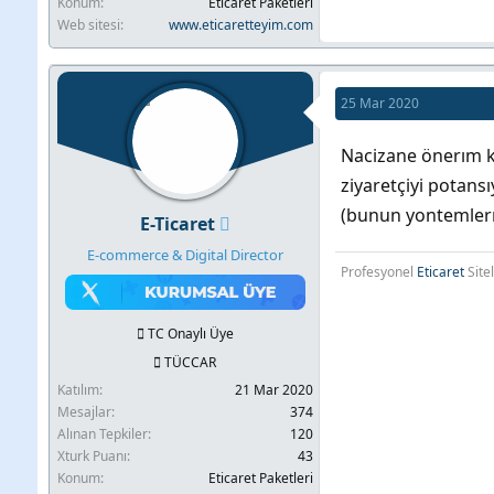
Konum
Eticaret Paketleri
Web sitesi
www.eticaretteyim.com
25 Mar 2020
Nacizane önerım kut
ziyaretçiyi potans
(bunun yontemlerı 
E-Ticaret
E-commerce & Digital Director
Profesyonel
Eticaret
Site
TC Onaylı Üye
TÜCCAR
Katılım
21 Mar 2020
Mesajlar
374
Alınan Tepkiler
120
Xturk Puanı
43
Konum
Eticaret Paketleri