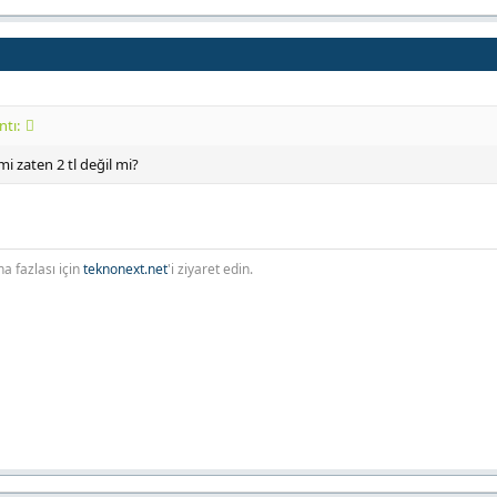
ntı:
i zaten 2 tl değil mi?
a fazlası için
teknonext.net
'i ziyaret edin.