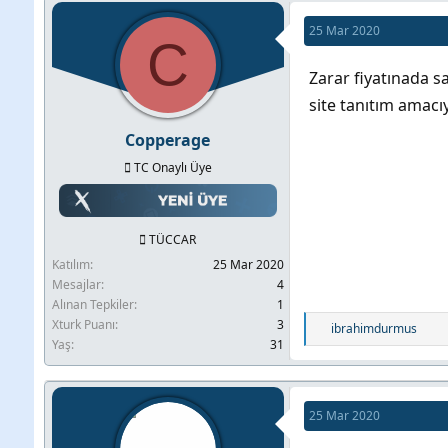
25 Mar 2020
C
Zarar fiyatınada s
site tanıtım amacı
Copperage
TC Onaylı Üye
TÜCCAR
Katılım
25 Mar 2020
Mesajlar
4
Alınan Tepkiler
1
Xturk Puanı
3
T
ibrahimdurmus
Yaş
31
e
p
k
i
25 Mar 2020
l
e