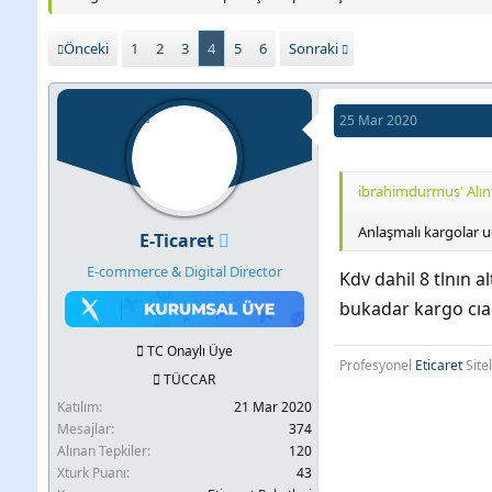
b
l
u
a
Önceki
1
2
3
4
5
6
Sonraki
y
n
u
g
25 Mar 2020
b
ı
a
ç
ibrahimdurmus' Alınt
ş
t
l
a
Anlaşmalı kargolar 
E-Ticaret
a
r
E-commerce & Digital Director
Kdv dahil 8 tlnın 
t
i
bukadar kargo cıa
a
h
n
i
TC Onaylı Üye
Profesyonel
Eticaret
Site
TÜCCAR
Katılım
21 Mar 2020
Mesajlar
374
Alınan Tepkiler
120
Xturk Puanı
43