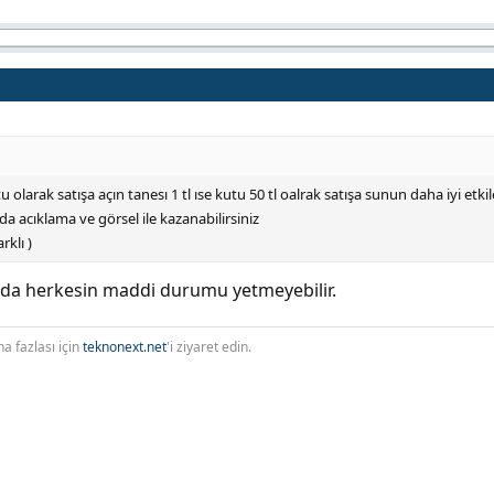
olarak satışa açın tanesı 1 tl ıse kutu 50 tl oalrak satışa sunun daha iyi etkil
 acıklama ve görsel ile kazanabilirsiniz
klı )
a da herkesin maddi durumu yetmeyebilir.
a fazlası için
teknonext.net
'i ziyaret edin.