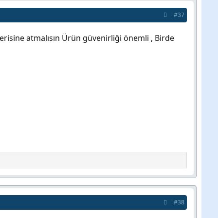
#37
isine atmalısın Ürün güvenirliği önemli , Birde
#38