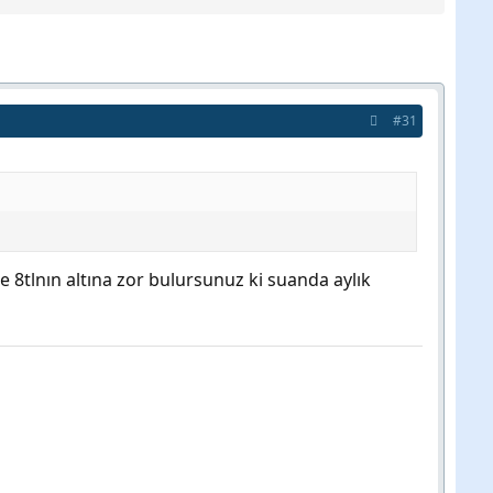
#31
 8tlnın altına zor bulursunuz ki suanda aylık