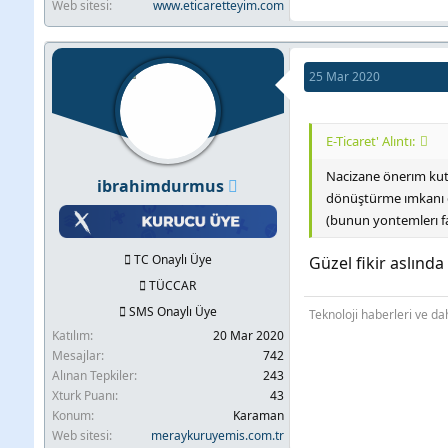
Web sitesi
www.eticaretteyim.com
25 Mar 2020
E-Ticaret' Alıntı:
Nacizane önerım kutu 
ibrahimdurmus
dönüştürme ımkanı da
(bunun yontemlerı far
TC Onaylı Üye
Güzel fikir aslınd
TÜCCAR
SMS Onaylı Üye
Teknoloji haberleri ve dah
Katılım
20 Mar 2020
Mesajlar
742
Alınan Tepkiler
243
Xturk Puanı
43
Konum
Karaman
Web sitesi
meraykuruyemis.com.tr