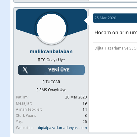
25 Mar 2020
Hocam onların üret
Dijital Pazarlama ve SEO
malikcanbalaban
TC Onaylı Üye
TÜCCAR
SMS Onaylı Üye
Katılım
20 Mar 2020
Mesajlar
19
Alınan Tepkiler
14
Xturk Puanı
3
Yaş
26
Web sitesi
dijitalpazarlamadunyasi.com