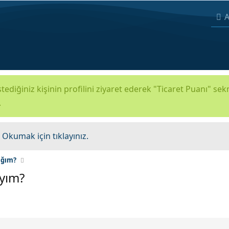
A
tediğiniz kişinin profilini ziyaret ederek "Ticaret Puanı" se
.
.
Okumak için tıklayınız.
ağım?
ıyım?