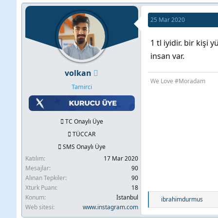
25 Mar 2020
1 tl iyidir. bir ki
insan var.
volkan
We Love #Moradam
Tamirci
TC Onaylı Üye
TÜCCAR
SMS Onaylı Üye
Katılım
17 Mar 2020
Mesajlar
90
Alınan Tepkiler
90
Xturk Puanı
18
Konum
İstanbul
T
ibrahimdurmus
Web sitesi
www.instagram.com
e