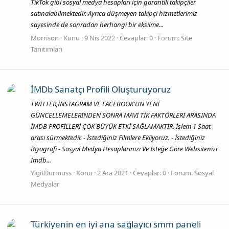
TikTok gibi sosyal medya hesapları için garantili takipçiler
satınalabilmektedir. Ayrıca düşmeyen takipçi hizmetlerimiz
sayesinde de sonradan herhangi bir eksilme...
Morrison
Konu
9 Nis 2022
Cevaplar: 0
Forum:
Site
Tanıtımları
İMDb Sanatçı Profili Oluşturuyoruz
TWİTTER,İNSTAGRAM VE FACEBOOK'UN YENİ
GÜNCELLEMELERİNDEN SONRA MAVİ TİK FAKTÖRLERİ ARASINDA
İMDB PROFİLLERİ ÇOK BÜYÜK ETKİ SAĞLAMAKTIR. İşlem 1 Saat
arası sürmektedir. - İstediğiniz Filmlere Ekliyoruz. - İstediğiniz
Biyografi - Sosyal Medya Hesaplarınızı Ve İsteğe Göre Websitenizi
İmdb...
YigitDurmuss
Konu
2 Ara 2021
Cevaplar: 0
Forum:
Sosyal
Medyalar
Türkiyenin en iyi ana sağlayıcı smm paneli