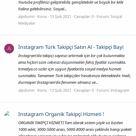
Youtube profilinizi geliştirebilir, genişletebilir ve büyük bir kitle
haline gelebilirsiniz. Sosyal...
alpdumn
Konu
13 Şub 2021
Cevaplar: 0
Forum:
Sosyal
Medyalar
İnstagram Türk Takipçi Satın Al - Takipçi Bayi
A
İnstagram'da takipçi sayınızı artırmak için bir çok bulunmakta
ama hiçbiri sizin cebinizi düşünmeden fahiş fiyatlar sunmakta.
trmedya.co sizler için uygun fiyatlarda sosyal medya hizmeti
sunmakta. Tamamen Türk takipçileri hesabınıza iletmektedir. Hadi,
durmayın! İnstagram'da fenomen olmanız ve...
alpdumn
Konu
12 Şub 2021
Cevaplar: 0
Forum:
Instagram
Instagram Organik Takipçi Hizmeti !
ORGANİK TAKİPÇİ HİZMETİ Tam olarak sistem şöyle siz bizden
1000 adet, 3000-5000 arası, 5000-8000 arası şeklinde hangi paketi
alacağınızı seçiyorsunuz biz ise anlaşmalı olduğumuz yüzlerce