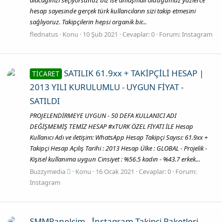
hesap sayesinde gerçek türk kullancıların sizi takip etmesini
sağlıyoruz. Takipçilerin hepsi organik bir...
flednatus
Konu
10 Şub 2021
Cevaplar: 0
Forum:
Instagram
SATILIK 61.9xx + TAKİPÇİLİ HESAP |
TİCARET
2013 YILI KURULUMLU - UYGUN FİYAT -
SATILDI
PROJELENDİRMEYE UYGUN - 50 DEFA KULLANICI ADI
DEĞİŞMEMİŞ TEMİZ HESAP #xTURK ÖZEL FİYATI İLE Hesap
Kullanıcı Adı ve iletişim: WhatsApp Hesap Takipçi Sayısı: 61.9xx +
Takipçi Hesap Açılış Tarihi : 2013 Hesap Ülke : GLOBAL - Projelik -
Kişisel kullanıma uygun Cinsiyet : %56.5 kadın - %43.7 erkek...
Buzzymedia
Konu
16 Ocak 2021
Cevaplar: 0
Forum:
Instagram
SMMPanelcim , İnstagram Takipçi Paketleri ,