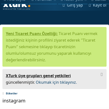
Giriş yap
Kayıt ol
Yeni Ticaret Puanı Özelliği:
Ticaret Puanı vermek
istediğiniz kişinin profilini ziyaret ederek "Ticaret
Puanı" sekmesine tıklayıp ticaretinizin
olumlu/olumsuz yorumunu yaparak kullanıcıyı
değerlendirebilirsiniz.
XTurk üye grupları genel yetkileri
güncellenmiştir.
Okumak için tıklayınız.
Etiketler
instagram