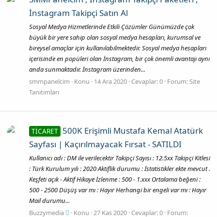
İnstagram Takipçi Satın Al
Sosyal Medya Hizmetlerinde Etkili Çözümler Günümüzde çok
büyük bir yere sahip olan sosyal medya hesapları, kurumsal ve
bireysel amaçlar için kullanılabilmektedir. Sosyal medya hesapları
içerisinde en popüleri olan İnstagram, bir çok önemli avantajı aynı
anda sunmaktadır. İnstagram üzerinden...
smmpanelcim
Konu
14 Ara 2020
Cevaplar: 0
Forum:
Site
Tanıtımları
500K Erişimli Mustafa Kemal Atatürk
TİCARET
Sayfası | Kaçırılmayacak Fırsat - SATILDI
Kullanıcı adı : DM ile verilecektir Takipçi Sayısı : 12.5xx Takipçi Kitlesi
: Türk Kurulum yılı : 2020 Aktiflik durumu : İstatistikler ekte mevcut .
Keşfeti açık - Aktif Hikaye İzlenme : 500 - 1.xxx Ortalama beğeni :
500 - 2500 Düşüş var mı : Hayır Herhangi bir engeli var mı : Hayır
Mail durumu...
Buzzymedia
Konu
27 Kas 2020
Cevaplar: 0
Forum: