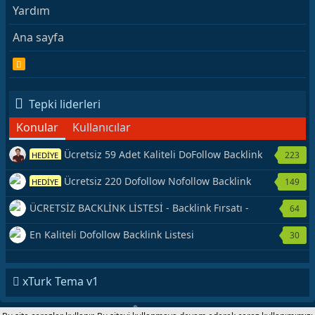
Yardım
Ana sayfa
R
S
S
Tepki liderleri
Konular
Kullanıcılar
Ücretsiz 59 Adet Kaliteli DoFollow Backlink
223
HEDİYE
Kaynağı Veriyorum.
Ücretsiz 220 Dofollow Nofollow Backlink
149
HEDİYE
Veriyorum
ÜCRETSİZ BACKLİNK LİSTESİ - Backlink Fırsatı -
64
Hemen Yetiş!
En Kaliteli Dofollow Backlink Listesi
30
xTurk Tema v1
®
Forum software by XenForo
© 2010-2020 XenForo Ltd.
|
Add-Ons
by