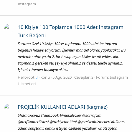
Instagram
10 Kişiye 100 Toplamda 1000 Adet Instagram
Türk Beğeni
Foruma Özel 10 kişiye 100'er toplamda 1000 adet instagram
beğenisi hediye ediyorum. İşlemler manuel olarak yapılacaktır. Bu
nedenle sahte ya da 2. bir hesap açan kişiler tespit edilecektir.
Yapmanız gereken tek şey üye olmanız ve destek talebi açmanız.
İşlemler hemen başlayacaktır...
Helloroot
Konu
5 Ağu 2020
Cevaplar: 3
Forum:
Instagram
Hizmetleri
PROJELİK KULLANICI ADLARI (kaçmaz)
@iddiaklavuz @ilanbook @makaleciler @sarrafcim
@netflixonerilistesi @turkiyetanitimi @yerelseohizmetleri Kullanıcı
adları satıştadır. almak isteyen özelden yazabilir. whatsaptan