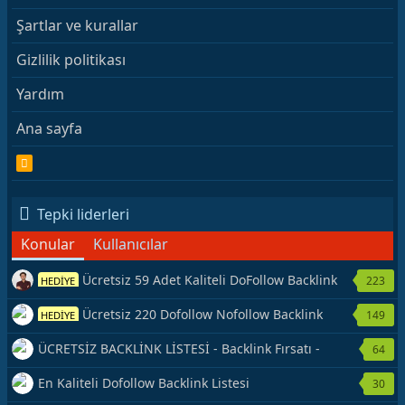
Şartlar ve kurallar
Gizlilik politikası
Yardım
Ana sayfa
R
S
S
Tepki liderleri
Konular
Kullanıcılar
Ücretsiz 59 Adet Kaliteli DoFollow Backlink
223
HEDİYE
Kaynağı Veriyorum.
Ücretsiz 220 Dofollow Nofollow Backlink
149
HEDİYE
Veriyorum
ÜCRETSİZ BACKLİNK LİSTESİ - Backlink Fırsatı -
64
Hemen Yetiş!
En Kaliteli Dofollow Backlink Listesi
30