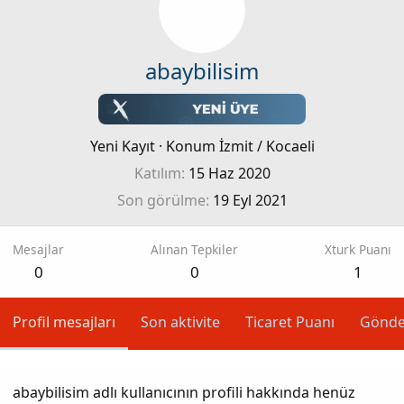
abaybilisim
Yeni Kayıt
·
Konum
İzmit / Kocaeli
Katılım
15 Haz 2020
Son görülme
19 Eyl 2021
Mesajlar
Alınan Tepkiler
Xturk Puanı
0
0
1
Profil mesajları
Son aktivite
Ticaret Puanı
Gönde
abaybilisim adlı kullanıcının profili hakkında henüz