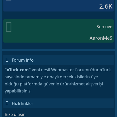
2.6K
Son üye
AaronMeS
Forum info
"xTurk.com"
yeni nesil Webmaster Forumu'dur. xTurk
sayesinde tamamiyle onaylı gerçek kişilerin üye
olduğu platformda güvenle ürün/hizmet alışverişi
yapabilirsiniz.
Hızlı linkler
Bize ulaşın