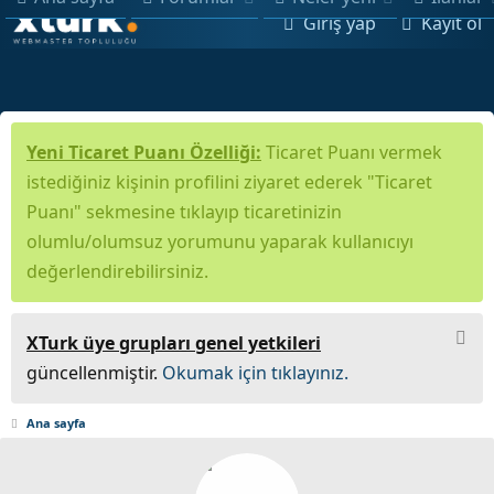
Giriş yap
Kayıt ol
Yeni Ticaret Puanı Özelliği:
Ticaret Puanı vermek
istediğiniz kişinin profilini ziyaret ederek "Ticaret
Puanı" sekmesine tıklayıp ticaretinizin
olumlu/olumsuz yorumunu yaparak kullanıcıyı
değerlendirebilirsiniz.
XTurk üye grupları genel yetkileri
güncellenmiştir.
Okumak için tıklayınız.
Ana sayfa