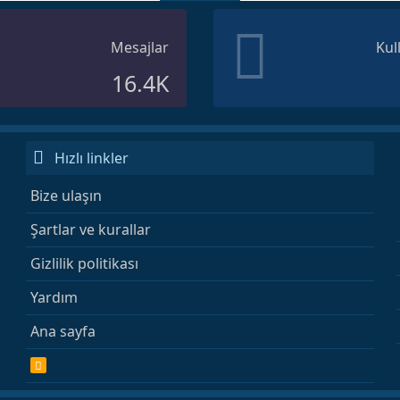
Mesajlar
Kul
16.4K
Hızlı linkler
Bize ulaşın
Şartlar ve kurallar
Gizlilik politikası
Yardım
Ana sayfa
R
S
S