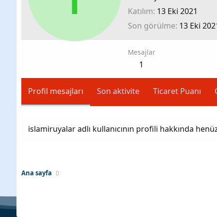
Katılım
13 Eki 2021
Son görülme
13 Eki 202
Mesajlar
1
Profil mesajları
Son aktivite
Ticaret Puanı
islamiruyalar adlı kullanıcının profili hakkında henü
Ana sayfa