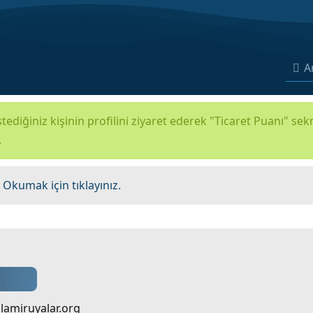
A
tediğiniz kişinin profilini ziyaret ederek "Ticaret Puanı" se
.
.
Okumak için tıklayınız.
slamiruyalar.org