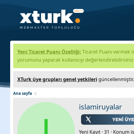
Yeni Ticaret Puanı Özelliği:
Ticaret Puanı vermek is
yorumunu yaparak kullanıcıyı değerlendirebilirsiniz
XTurk üye grupları genel yetkileri
güncellenmiştir
Ana sayfa
islamiruyalar
I
Yeni Kayıt
·
31
·
Konum
i