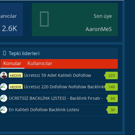
lanıcılar
Son üye
2.6K
AaronMeS
Tepki liderleri
Konular
Kullanıcılar
Ücretsiz 59 Adet Kaliteli DoFollow
223
HEDİYE
Backlink Kaynağı Veriyorum.
Ücretsiz 220 Dofollow Nofollow Backlink
149
HEDİYE
Veriyorum
ÜCRETSİZ BACKLİNK LİSTESİ - Backlink Fırsatı -
64
Hemen Yetiş!
En Kaliteli Dofollow Backlink Listesi
30