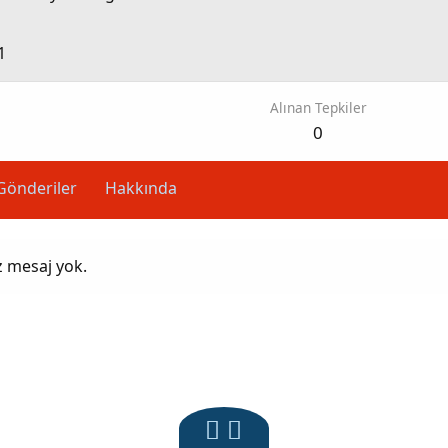
1
Alınan Tepkiler
0
Gönderiler
Hakkında
z mesaj yok.