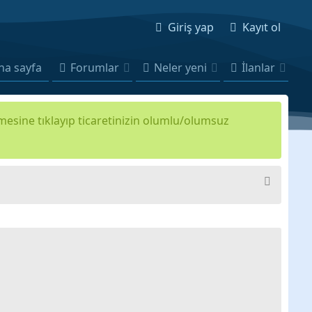
Giriş yap
Kayıt ol
na sayfa
Forumlar
Neler yeni
İlanlar
kmesine tıklayıp ticaretinizin olumlu/olumsuz