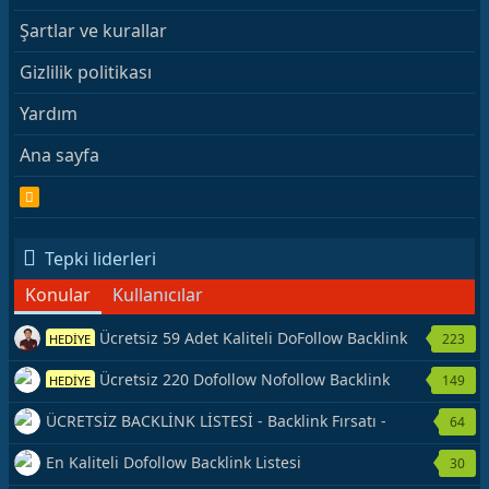
Şartlar ve kurallar
Gizlilik politikası
Yardım
Ana sayfa
R
S
S
Tepki liderleri
Konular
Kullanıcılar
Ücretsiz 59 Adet Kaliteli DoFollow Backlink
223
HEDİYE
Kaynağı Veriyorum.
Ücretsiz 220 Dofollow Nofollow Backlink
149
HEDİYE
Veriyorum
ÜCRETSİZ BACKLİNK LİSTESİ - Backlink Fırsatı -
64
Hemen Yetiş!
En Kaliteli Dofollow Backlink Listesi
30