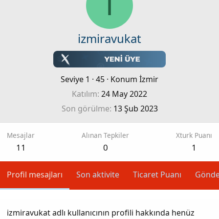
I
izmiravukat
Seviye 1
·
45
·
Konum
İzmir
Katılım
24 May 2022
Son görülme
13 Şub 2023
Mesajlar
Alınan Tepkiler
Xturk Puanı
11
0
1
Profil mesajları
Son aktivite
Ticaret Puanı
Gönde
izmiravukat adlı kullanıcının profili hakkında henüz