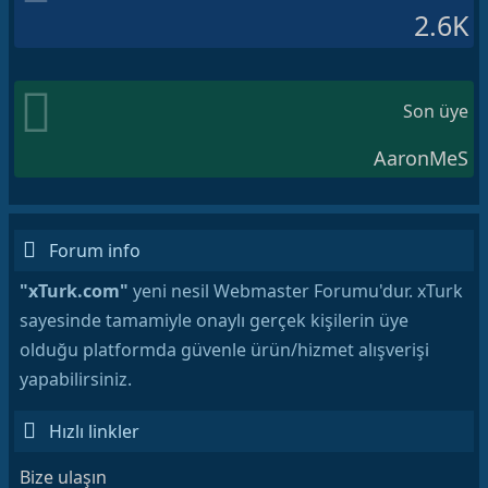
2.6K
Son üye
AaronMeS
Forum info
"xTurk.com"
yeni nesil Webmaster Forumu'dur. xTurk
sayesinde tamamiyle onaylı gerçek kişilerin üye
olduğu platformda güvenle ürün/hizmet alışverişi
yapabilirsiniz.
Hızlı linkler
Bize ulaşın