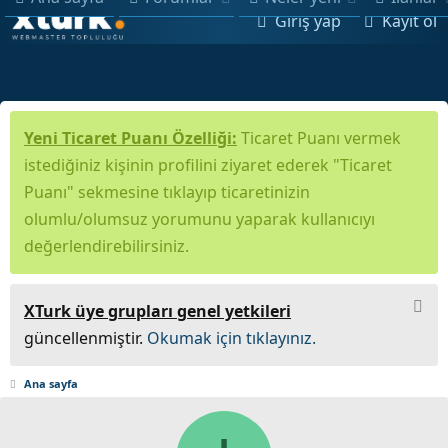
Giriş yap
Kayıt ol
Yeni Ticaret Puanı Özelliği:
Ticaret Puanı vermek
istediğiniz kişinin profilini ziyaret ederek "Ticaret
Puanı" sekmesine tıklayıp ticaretinizin
olumlu/olumsuz yorumunu yaparak kullanıcıyı
değerlendirebilirsiniz.
XTurk üye grupları genel yetkileri
güncellenmiştir.
Okumak için tıklayınız.
Ana sayfa