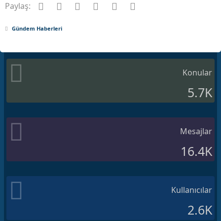
Facebook
Twitter
Pinterest
Tumblr
WhatsApp
E-posta
Paylaş:
:
Gündem Haberleri
Konular
5.7K
Mesajlar
16.4K
Kullanıcılar
2.6K