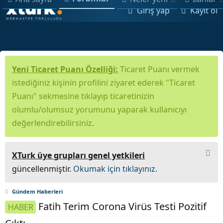
Giriş yap
Kayıt ol
Yeni Ticaret Puanı Özelliği:
Ticaret Puanı vermek
istediğiniz kişinin profilini ziyaret ederek "Ticaret
Puanı" sekmesine tıklayıp ticaretinizin
olumlu/olumsuz yorumunu yaparak kullanıcıyı
değerlendirebilirsiniz.
XTurk üye grupları genel yetkileri
güncellenmiştir.
Okumak için tıklayınız.
Gündem Haberleri
Fatih Terim Corona Virüs Testi Pozitif
HABER