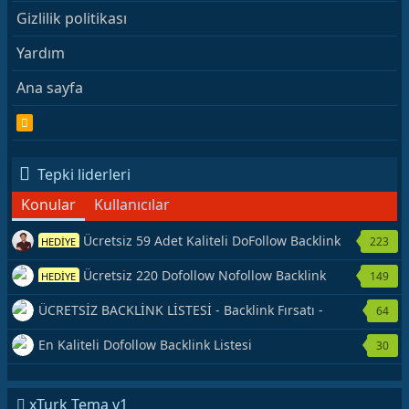
Gizlilik politikası
Yardım
Ana sayfa
R
S
S
Tepki liderleri
Konular
Kullanıcılar
Ücretsiz 59 Adet Kaliteli DoFollow Backlink
223
HEDİYE
Kaynağı Veriyorum.
Ücretsiz 220 Dofollow Nofollow Backlink
149
HEDİYE
Veriyorum
ÜCRETSİZ BACKLİNK LİSTESİ - Backlink Fırsatı -
64
Hemen Yetiş!
En Kaliteli Dofollow Backlink Listesi
30
xTurk Tema v1