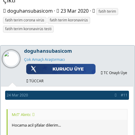
Çıktı
K
B
E
doguhansubasicom
23 Mar 2020
fatih terim
o
a
t
fatih terim corona virüs
fatih terim koronavirüs
n
ş
i
fatih terim koronavirüs testi
b
l
k
u
a
e
doguhansubasicom
y
n
t
u
g
l
Çok Amaçlı Araştırmacı
b
ı
e
TC Onaylı Üye
a
ç
r
TÜCCAR
ş
t
l
a
24 Mar 2020
#11
a
r
t
i
Mr.T' Alıntı:
a
h
n
i
Hocama acil şifalar dilerim...