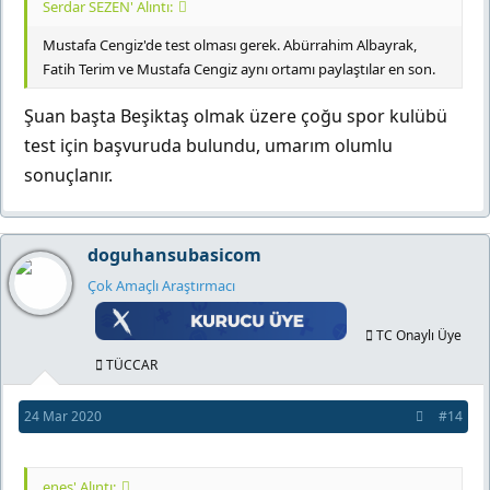
Serdar SEZEN' Alıntı:
Mustafa Cengiz'de test olması gerek. Abürrahim Albayrak,
Fatih Terim ve Mustafa Cengiz aynı ortamı paylaştılar en son.
Şuan başta Beşiktaş olmak üzere çoğu spor kulübü
test için başvuruda bulundu, umarım olumlu
sonuçlanır.
doguhansubasicom
Çok Amaçlı Araştırmacı
TC Onaylı Üye
TÜCCAR
24 Mar 2020
#14
enes' Alıntı: