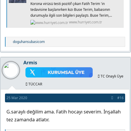
Korona virüsü testi pozitif çıkan Fatih Terim 'in
tedavisine başlanırken kızı Buse Terim, babasının
durumuyla ilgili son bilgileri paylaştı. Buse Terim,...
www.hurriyet.com.tr
T
doguhansubasicom
e
p
k
Armis
i
l
TC Onaylı Üye
e
r
TÜCCAR
:
25 Mar 2020
#16
G.saraylı değilim ama. Fatih hocayı severim. İnşallah
tez zamanda atlatır.